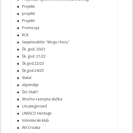
Projekti
projekti
Projekti
Promocija
RCK
Savjetovalište ''Mogu i hoću''
Šk. god. 20/21
Šk. god. 21/22
Šk.god.22/23
Šk.god.24/25
Statut
stipendije
Što čitati?
Stručno-razvojna služba
Uncategorized
UNESCO Heritage
Volonterski klub
WS Croatia