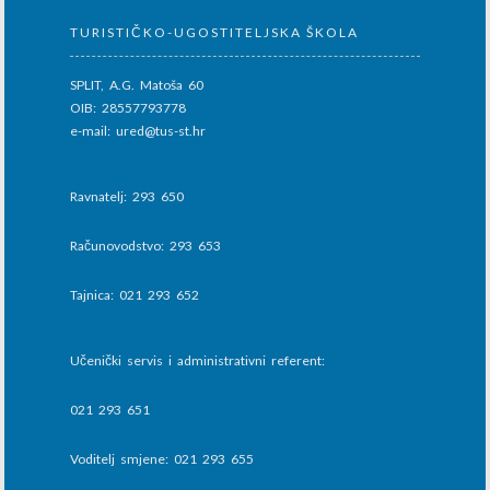
TURISTIČKO-UGOSTITELJSKA ŠKOLA
SPLIT, A.G. Matoša 60
OIB: 28557793778
e-mail: ured@tus-st.hr
Ravnatelj: 293 650
Računovodstvo: 293 653
Tajnica: 021 293 652
Učenički servis i administrativni referent:
021 293 651
Voditelj smjene: 021 293 655