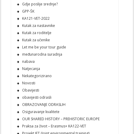
Gdje poslije srednje?
GPP-ŠK
KA121-VET-2022
Kutak za nastavnike
Kutak za roditelje
Kutak za učenike
Let me be your tour guide
međunarodna suradnja
nabava
Natjecanja
Nekategorizirano
Novosti
Obavijesti
obavijesti odrasli
OBRAZOVANJE ODRASLIH
Osiguravanje kvalitete
OUR SHARED HISTORY – PREHISTORIC EUROPE
Praksa za život – Erasmus+ KA122-VET
Projekt JET (Joint environmental training)