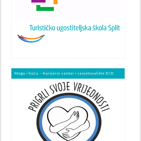
Mogu i hoću – Karijerni centar i savjetovalište RCK