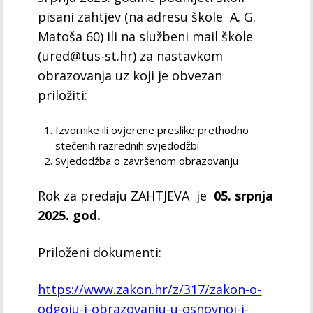
pisani zahtjev (na adresu škole A. G.
Matoša 60) ili na službeni mail škole
(ured@tus-st.hr) za nastavkom
obrazovanja uz koji je obvezan
priložiti:
Izvornike ili ovjerene preslike prethodno
stečenih razrednih svjedodžbi
Svjedodžba o završenom obrazovanju
Rok za predaju ZAHTJEVA je
05. srpnja
2025. god.
Priloženi dokumenti:
https://www.zakon.hr/z/317/zakon-o-
odgoju-i-obrazovanju-u-osnovnoj-i-