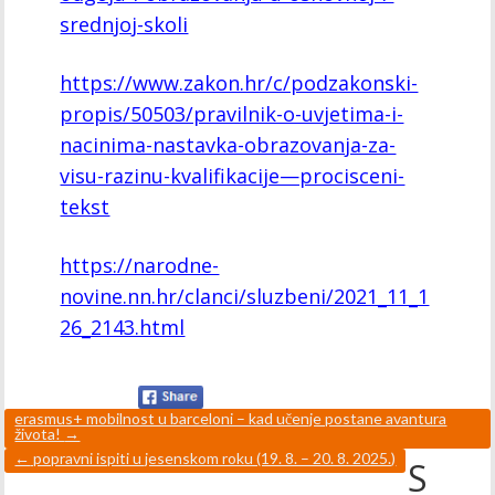
srednjoj-skoli
https://www.zakon.hr/c/podzakonski-
propis/50503/pravilnik-o-uvjetima-i-
nacinima-nastavka-obrazovanja-za-
visu-razinu-kvalifikacije—procisceni-
tekst
https://narodne-
novine.nn.hr/clanci/sluzbeni/2021_11_1
26_2143.html
erasmus+ mobilnost u barceloni – kad učenje postane avantura
života!
→
←
popravni ispiti u jesenskom roku (19. 8. – 20. 8. 2025.)
S