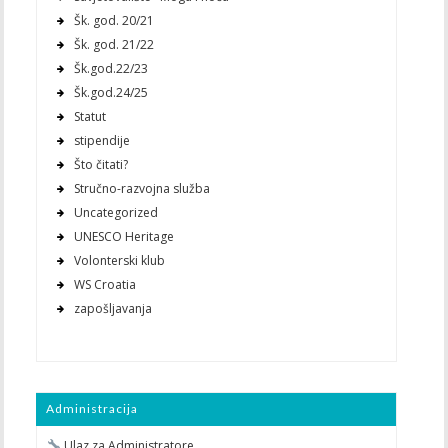
Šk. god. 20/21
Šk. god. 21/22
Šk.god.22/23
Šk.god.24/25
Statut
stipendije
Što čitati?
Stručno-razvojna služba
Uncategorized
UNESCO Heritage
Volonterski klub
WS Croatia
zapošljavanja
Administracija
Ulaz za Administratore