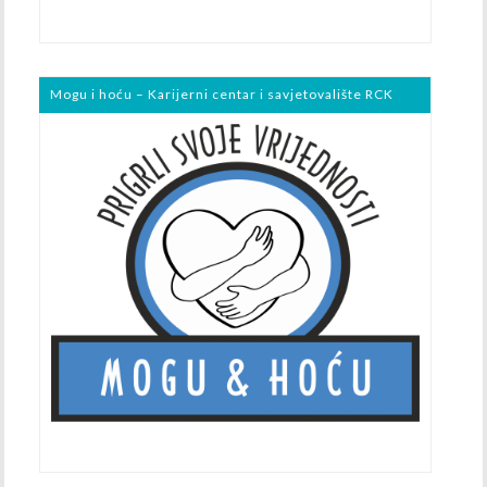
Mogu i hoću – Karijerni centar i savjetovalište RCK