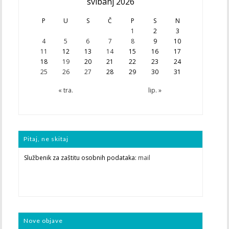
svibanj 2026
P
U
S
Č
P
S
N
1
2
3
4
5
6
7
8
9
10
11
12
13
14
15
16
17
18
19
20
21
22
23
24
25
26
27
28
29
30
31
« tra.
lip. »
Pitaj, ne skitaj
Službenik za zaštitu osobnih podataka:
mail
Nove objave