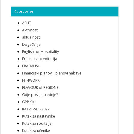
Kategorije
AEHT
Aktivnosti
aktualnosti
Događanja
English for Hospitality
Erasmus akreditacija
ERASMUS+
Financijski planovi i planovi nabave
FIT4WORK
FLAVOUR of REGIONS
Gdje poslije srednje?
GPP-ŠK
KA121-VET-2022
Kutak za nastavnike
Kutak za roditelje
Kutak za učenike