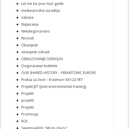
Let me be your tour guide
međunarodna suradnja
nabava
Natjecanja
Nekategorizirano
Novosti
Obavijesti
obavijesti odrasli
OBRAZOVANJE ODRASLIH
Osiguravanje kvalitete
OUR SHARED HISTORY – PREHISTORIC EUROPE
Praksa za život – Erasmus+ KA122-VET
Projekt JET (Joint environmental training)
Projekti
projekti
Projekti
Promocija
RCK
Savjetovalište ''Mogu i hoću''