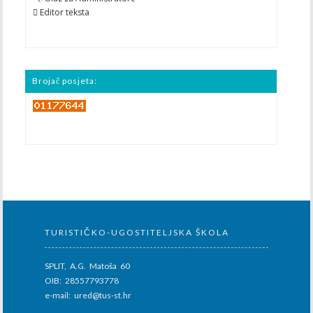
 Editor teksta
Brojač posjeta:
TURISTIČKO-UGOSTITELJSKA ŠKOLA
SPLIT, A.G. Matoša 60
OIB: 28557793778
e-mail: ured@tus-st.hr