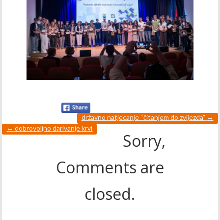
državno natjecanje “čitanjem do zvijezda”
→
←
dobrovoljno darivanje krvi
Sorry,
Comments are
closed.