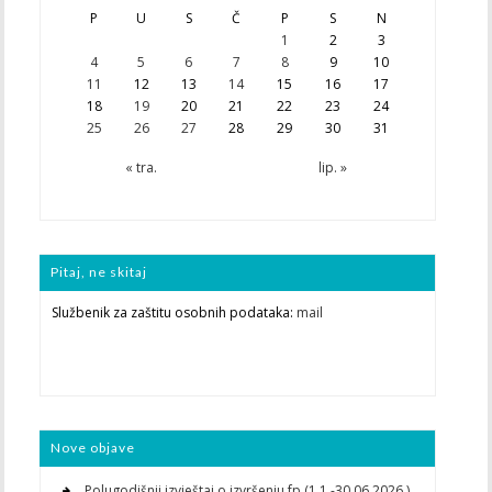
P
U
S
Č
P
S
N
1
2
3
4
5
6
7
8
9
10
11
12
13
14
15
16
17
18
19
20
21
22
23
24
25
26
27
28
29
30
31
« tra.
lip. »
Pitaj, ne skitaj
Službenik za zaštitu osobnih podataka:
mail
Nove objave
Polugodišnji izvještaj o izvršenju fp (1.1.-30.06.2026.)