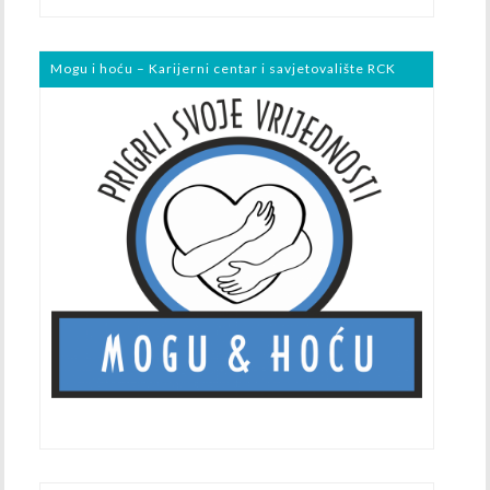
Mogu i hoću – Karijerni centar i savjetovalište RCK