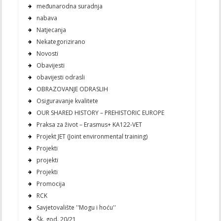
međunarodna suradnja
nabava
Natjecanja
Nekategorizirano
Novosti
Obavijesti
obavijesti odrasli
OBRAZOVANJE ODRASLIH
Osiguravanje kvalitete
OUR SHARED HISTORY – PREHISTORIC EUROPE
Praksa za život – Erasmus+ KA122-VET
Projekt JET (Joint environmental training)
Projekti
projekti
Projekti
Promocija
RCK
Savjetovalište ''Mogu i hoću''
Šk. god. 20/21