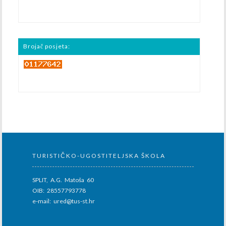
Brojač posjeta:
TURISTIČKO-UGOSTITELJSKA ŠKOLA
SPLIT, A.G. Matoša 60
OIB: 28557793778
e-mail: ured@tus-st.hr