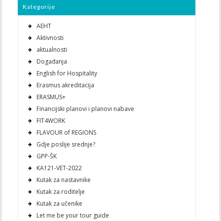
Kategorije
AEHT
Aktivnosti
aktualnosti
Događanja
English for Hospitality
Erasmus akreditacija
ERASMUS+
Financijski planovi i planovi nabave
FIT4WORK
FLAVOUR of REGIONS
Gdje poslije srednje?
GPP-ŠK
KA121-VET-2022
Kutak za nastavnike
Kutak za roditelje
Kutak za učenike
Let me be your tour guide