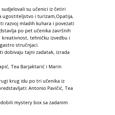
udjelovali su učenici iz četiri
ugostiteljstvo i turizam,Opatija,
uti razvoj mladih kuhara i povezati
stavlja po pet učenika završnih
, kreativnost, tehničku izvedbu i
 gastro stručnjaci.
ti dobivaju tajni zadatak, izrada
apić, Tea Barjaktarić i Marin
ugi krug idu po tri učenika iz
edstavljati: Antonio Pavičić, Tea
u dobili mystery box sa zadanim