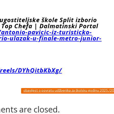
ugostiteljske škole Split izborio
 Top Chefa | Dalmatinski Portal
antonio-pavicic-iz-turisticko-
orio-ulazak-u-finale-metro-junior-
reels/DYhQitbKbXg/
obavijest o povratu udžbenika za školsku godinu 2025./2
nts are closed.