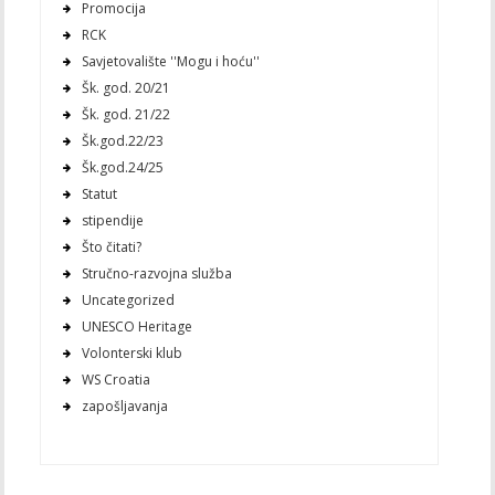
Promocija
RCK
Savjetovalište ''Mogu i hoću''
Šk. god. 20/21
Šk. god. 21/22
Šk.god.22/23
Šk.god.24/25
Statut
stipendije
Što čitati?
Stručno-razvojna služba
Uncategorized
UNESCO Heritage
Volonterski klub
WS Croatia
zapošljavanja