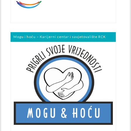
Mogu i hoću – Karijerni centar i savjetovalište RCK