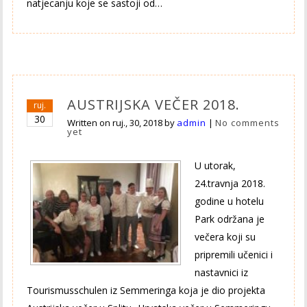
natjecanju koje se sastoji od…
AUSTRIJSKA VEČER 2018.
ruj.
30
Written on
ruj., 30, 2018
by
admin
|
No comments
yet
U utorak,
24.travnja 2018.
godine u hotelu
Park održana je
večera koji su
pripremili učenici i
nastavnici iz
Tourismusschulen iz Semmeringa koja je dio projekta