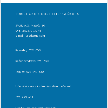
TURISTIČKO-UGOSTITELJSKA ŠKOLA
SPLIT, A.G. Matoša 60
OIB: 28557793778
e-mail: ured@tus-st.hr
Ravnatelj: 293 650
Računovodstvo: 293 653
Tajnica: 021 293 652
Učenički servis i administrativni referent:
021 293 651
Voditelj smjene: 021 293 655