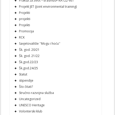
Praksa za život – Erasmus+ KA122-VET
Projekt JET (Joint environmental training)
Projekti
projekti
Projekti
Promocija
RCK
Savjetovalište ''Mogu i hoću''
Šk. god. 20/21
Šk. god. 21/22
Šk.god.22/23
Šk.god.24/25
Statut
stipendije
Što čitati?
Stručno-razvojna služba
Uncategorized
UNESCO Heritage
Volonterski klub