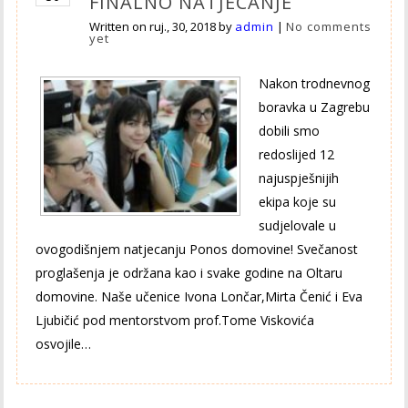
FINALNO NATJECANJE
Written on
ruj., 30, 2018
by
admin
|
No comments
yet
Nakon trodnevnog
boravka u Zagrebu
dobili smo
redoslijed 12
najuspješnijih
ekipa koje su
sudjelovale u
ovogodišnjem natjecanju Ponos domovine! Svečanost
proglašenja je održana kao i svake godine na Oltaru
domovine. Naše učenice Ivona Lončar,Mirta Čenić i Eva
Ljubičić pod mentorstvom prof.Tome Viskovića
osvojile…