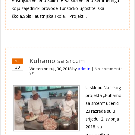
Austrijska večer u Splitu- Hrvatska večer u Semmeringu
koju zajednički provode Turističko-ugostiteljska
škola,Split i austrijska škola. Projekt…
Kuhamo sa srcem
ruj.
30
Written on
ruj., 30, 2018
by
admin
|
No comments
yet
U sklopu školskog
projekta „Kuhamo
sa srcem“ učenici
2.i razreda su u
srijedu, 2. svibnja
2018. sa
nastavnikom