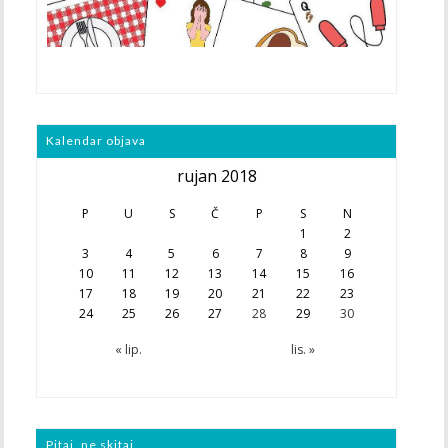
Kalendar objava
rujan 2018
P
U
S
Č
P
S
N
1
2
3
4
5
6
7
8
9
10
11
12
13
14
15
16
17
18
19
20
21
22
23
24
25
26
27
28
29
30
« lip.
lis. »
Pitaj, ne skitaj