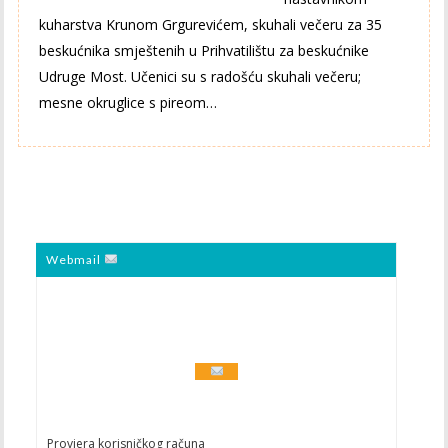
kuharstva Krunom Grgurevićem, skuhali večeru za 35
beskućnika smještenih u Prihvatilištu za beskućnike
Udruge Most. Učenici su s radošću skuhali večeru;
mesne okruglice s pireom…
Webmail
Provjera korisničkog računa