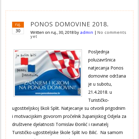
PONOS DOMOVINE 2018.
ruj.
30
Written on
ruj., 30, 2018
by
admin
|
No comments
yet
Posljednja
poluzavršnica
natjecanja Ponos
domovine održana
je u subotu,
21.4.2018. u
Turističko-
ugostiteljskoj školi Split. Natjecanje su otvorili prigodnim
i motivacijskim govorom pročelnik županijskog Odjela za
društvene djelatnosti Tomislav Đonlić i ravnatelj
Turističko-ugostiteljske škole Split Ivo Bilić. Na samom