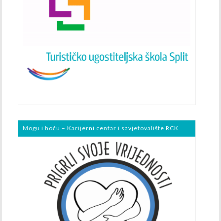
Mogu i hoću – Karijerni centar i savjetovalište RCK