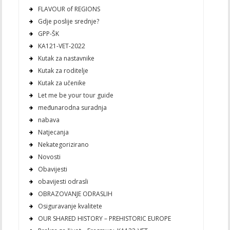
FLAVOUR of REGIONS
Gdje poslije srednje?
GPP-ŠK
KA121-VET-2022
Kutak za nastavnike
Kutak za roditelje
Kutak za učenike
Let me be your tour guide
međunarodna suradnja
nabava
Natjecanja
Nekategorizirano
Novosti
Obavijesti
obavijesti odrasli
OBRAZOVANJE ODRASLIH
Osiguravanje kvalitete
OUR SHARED HISTORY – PREHISTORIC EUROPE