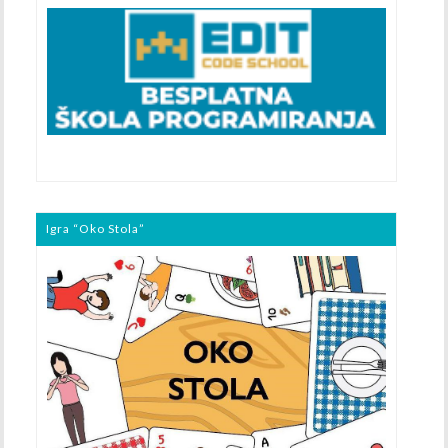
Igra “Oko Stola”