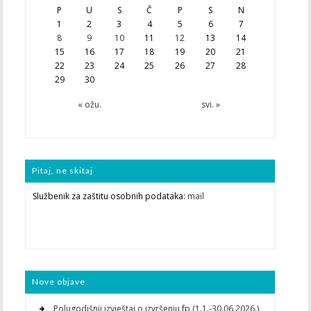
P
U
S
Č
P
S
N
1
2
3
4
5
6
7
8
9
10
11
12
13
14
15
16
17
18
19
20
21
22
23
24
25
26
27
28
29
30
« ožu.
svi. »
Pitaj, ne skitaj
Službenik za zaštitu osobnih podataka:
mail
Nove objave
Polugodišnji izvještaj o izvršenju fp (1.1.-30.06.2026.)