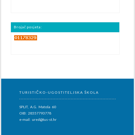
Brojač posjeta:
TURISTIČKO-UGOSTITELJSKA ŠKOLA
SPLIT, A.G. Matoša 60
OIB: 28557793778
e-mail: ured@tus-st.hr