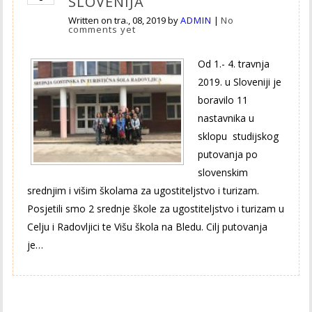
SLOVENIJA
Written on
tra., 08, 2019
by
ADMIN
|
No
comments yet
Od 1.- 4. travnja
2019. u Sloveniji je
boravilo 11
nastavnika u
sklopu studijskog
putovanja po
slovenskim
srednjim i višim školama za ugostiteljstvo i turizam.
Posjetili smo 2 srednje škole za ugostiteljstvo i turizam u
Celju i Radovljici te Višu škola na Bledu. Cilj putovanja
je…