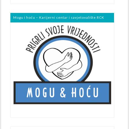
Mogu i hoću – Karijerni centar i savjetovalište RCK