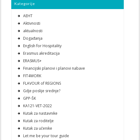
Kategorije
AEHT
Aktivnosti
aktualnosti
Događanja
English for Hospitality
Erasmus akreditacija
ERASMUS+
Financijski planovi i planovi nabave
FIT4WORK
FLAVOUR of REGIONS
Gdje poslije srednje?
GPP-ŠK
KA121-VET-2022
Kutak za nastavnike
Kutak za roditelje
Kutak za učenike
Let me be your tour guide