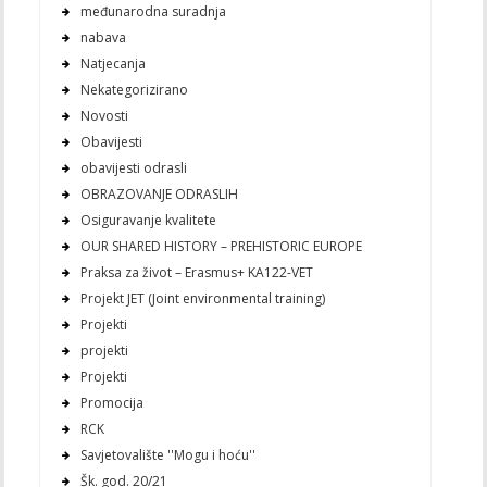
međunarodna suradnja
nabava
Natjecanja
Nekategorizirano
Novosti
Obavijesti
obavijesti odrasli
OBRAZOVANJE ODRASLIH
Osiguravanje kvalitete
OUR SHARED HISTORY – PREHISTORIC EUROPE
Praksa za život – Erasmus+ KA122-VET
Projekt JET (Joint environmental training)
Projekti
projekti
Projekti
Promocija
RCK
Savjetovalište ''Mogu i hoću''
Šk. god. 20/21