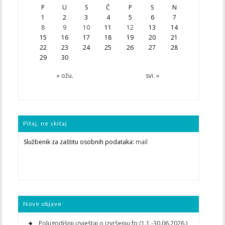
P
U
S
Č
P
S
N
1
2
3
4
5
6
7
8
9
10
11
12
13
14
15
16
17
18
19
20
21
22
23
24
25
26
27
28
29
30
« ožu.
svi. »
Pitaj, ne skitaj
Službenik za zaštitu osobnih podataka:
mail
Nove objave
Polugodišnji izvještaj o izvršenju fp (1.1.-30.06.2026.)