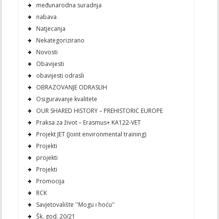
međunarodna suradnja
nabava
Natjecanja
Nekategorizirano
Novosti
Obavijesti
obavijesti odrasli
OBRAZOVANJE ODRASLIH
Osiguravanje kvalitete
OUR SHARED HISTORY – PREHISTORIC EUROPE
Praksa za život – Erasmus+ KA122-VET
Projekt JET (Joint environmental training)
Projekti
projekti
Projekti
Promocija
RCK
Savjetovalište ''Mogu i hoću''
Šk. god. 20/21