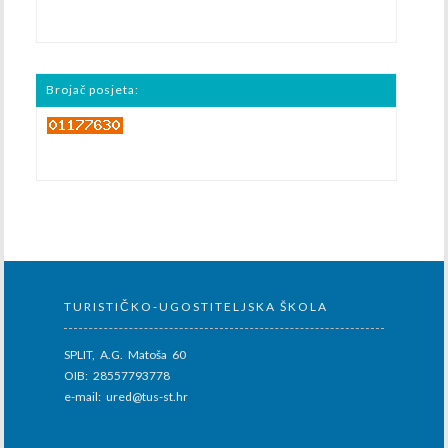
Brojač posjeta:
TURISTIČKO-UGOSTITELJSKA ŠKOLA
SPLIT, A.G. Matoša 60
OIB: 28557793778
e-mail: ured@tus-st.hr