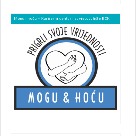
Mogu i hoću – Karijerni centar i savjetovalište RCK