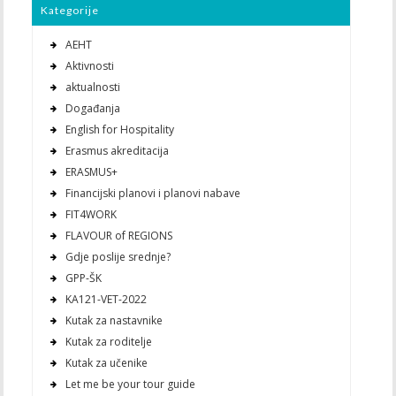
Kategorije
AEHT
Aktivnosti
aktualnosti
Događanja
English for Hospitality
Erasmus akreditacija
ERASMUS+
Financijski planovi i planovi nabave
FIT4WORK
FLAVOUR of REGIONS
Gdje poslije srednje?
GPP-ŠK
KA121-VET-2022
Kutak za nastavnike
Kutak za roditelje
Kutak za učenike
Let me be your tour guide