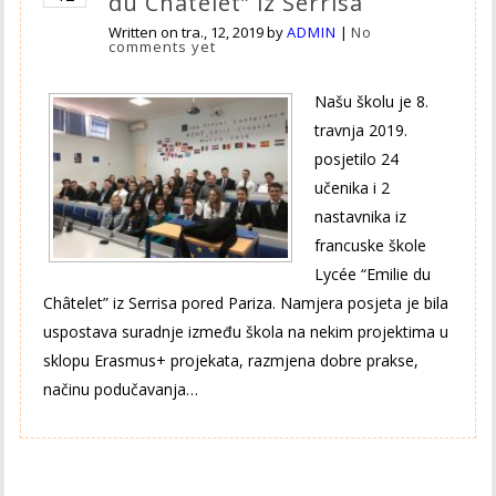
du Châtelet” iz Serrisa
Written on
tra., 12, 2019
by
ADMIN
|
No
comments yet
Našu školu je 8.
travnja 2019.
posjetilo 24
učenika i 2
nastavnika iz
francuske škole
Lycée “Emilie du
Châtelet” iz Serrisa pored Pariza. Namjera posjeta je bila
uspostava suradnje između škola na nekim projektima u
sklopu Erasmus+ projekata, razmjena dobre prakse,
načinu podučavanja…