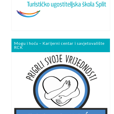
Mogu i hoću – Karijerni centar i savjetovalište
RCK