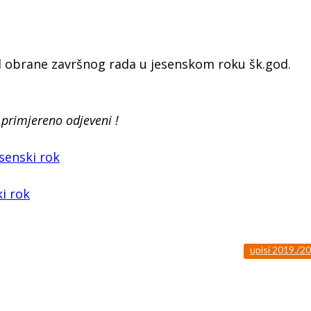
 obrane završnog rada u jesenskom roku šk.god.
 primjereno odjeveni !
senski rok
i rok
upisi 2019./2