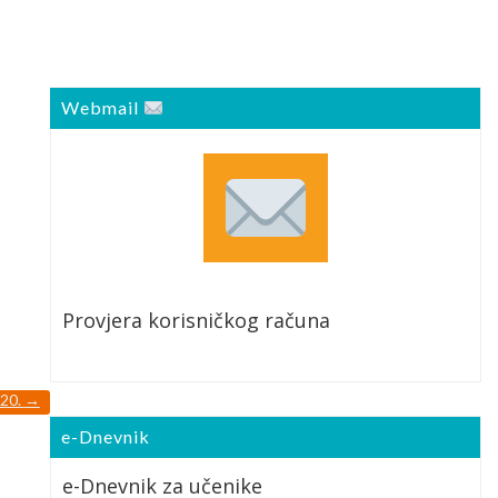
Webmail
Provjera korisničkog računa
020.
→
e-Dnevnik
e-Dnevnik za učenike