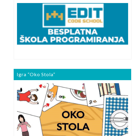
Igra “Oko Stola”