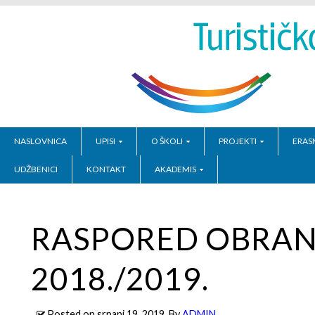
NASLOVNICA
UPISI
O ŠKOLI
PROJEKTI
ERAS
UDŽBENICI
KONTAKT
AKADEMIS
RASPORED OBRAN
2018./2019.
Posted on
srpanj 19, 2019
, By
ADMIN