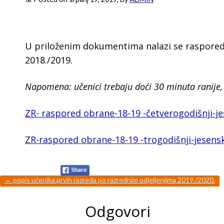
U priloženim dokumentima nalazi se raspored
2018./2019.
Napomena: učenici trebaju doći 30 minuta ranije,
ZR- raspored obrane-18-19 -četverogodišnji-je
ZR-raspored obrane-18-19 -trogodišnji-jesensk
←
popis učenika prvih razreda po razrednim odjeljenjima 2019./2020.
Odgovori