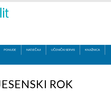
PONUDE
NATJEČAJI
UČENIČKI SERVIS
KNJIŽNICA
ESENSKI ROK