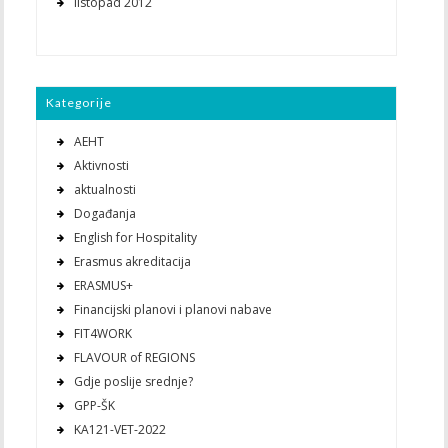
listopad 2012
Kategorije
AEHT
Aktivnosti
aktualnosti
Događanja
English for Hospitality
Erasmus akreditacija
ERASMUS+
Financijski planovi i planovi nabave
FIT4WORK
FLAVOUR of REGIONS
Gdje poslije srednje?
GPP-ŠK
KA121-VET-2022