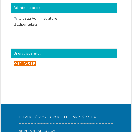
Administracija
Ulaz za Administratore
 Editor teksta
Brojač posjeta:
TURISTIČKO-UGOSTITELJSKA ŠKOLA
SPLIT, A.G. Matoša 60