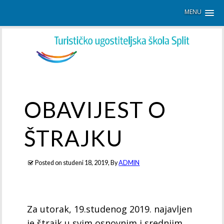
MENU
OBAVIJEST O
ŠTRAJKU
Posted on
studeni 18, 2019
, By
ADMIN
Za utorak, 19.studenog 2019. najavljen
je štrajk u svim osnovnim i srednjim