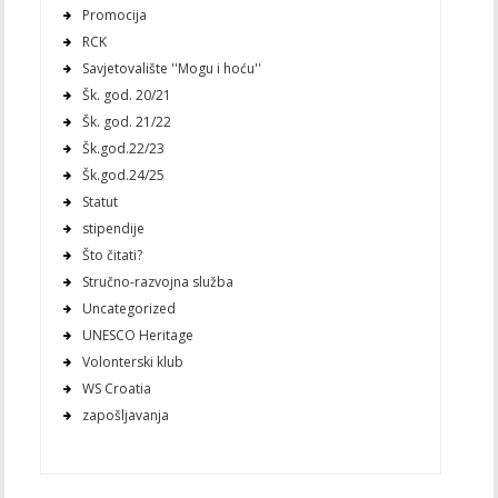
Promocija
RCK
Savjetovalište ''Mogu i hoću''
Šk. god. 20/21
Šk. god. 21/22
Šk.god.22/23
Šk.god.24/25
Statut
stipendije
Što čitati?
Stručno-razvojna služba
Uncategorized
UNESCO Heritage
Volonterski klub
WS Croatia
zapošljavanja