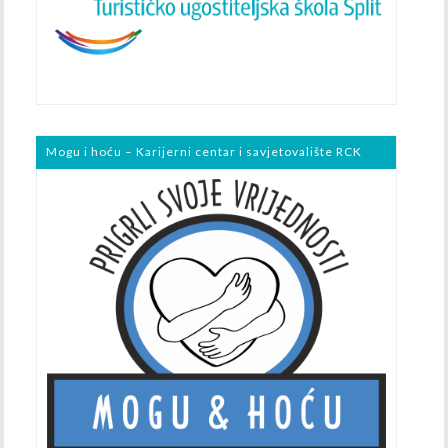
Mogu i hoću – Karijerni centar i savjetovalište RCK