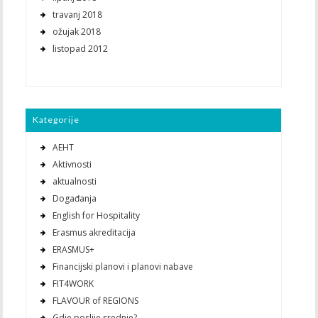
travanj 2018
ožujak 2018
listopad 2012
Kategorije
AEHT
Aktivnosti
aktualnosti
Događanja
English for Hospitality
Erasmus akreditacija
ERASMUS+
Financijski planovi i planovi nabave
FIT4WORK
FLAVOUR of REGIONS
Gdje poslije srednje?