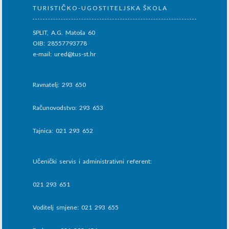
TURISTIČKO-UGOSTITELJSKA ŠKOLA
SPLIT, A.G. Matoša 60
OIB: 28557793778
e-mail: ured@tus-st.hr
Ravnatelj: 293 650
Računovodstvo: 293 653
Tajnica: 021 293 652
Učenički servis i administrativni referent:
021 293 651
Voditelj smjene: 021 293 655