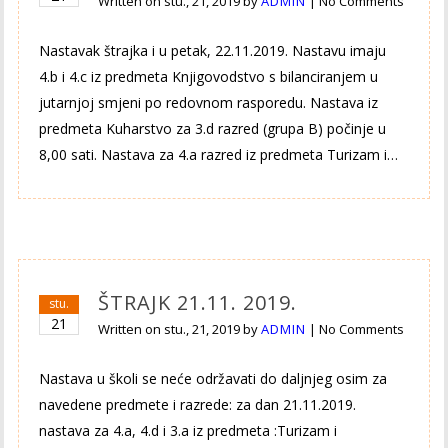
Written on
stu., 21, 2019
by
ADMIN
|
No Comments
Nastavak štrajka i u petak, 22.11.2019. Nastavu imaju
4.b i 4.c iz predmeta Knjigovodstvo s bilanciranjem u
jutarnjoj smjeni po redovnom rasporedu. Nastava iz
predmeta Kuharstvo za 3.d razred (grupa B) počinje u
8,00 sati. Nastava za 4.a razred iz predmeta Turizam i…
ŠTRAJK 21.11. 2019.
stu.
21
Written on
stu., 21, 2019
by
ADMIN
|
No Comments
Nastava u školi se neće održavati do daljnjeg osim za
navedene predmete i razrede: za dan 21.11.2019.
nastava za 4.a, 4.d i 3.a iz predmeta :Turizam i