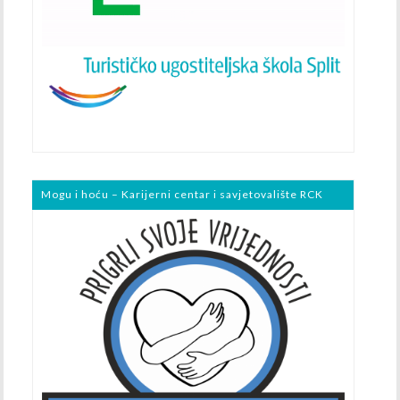
Mogu i hoću – Karijerni centar i savjetovalište RCK