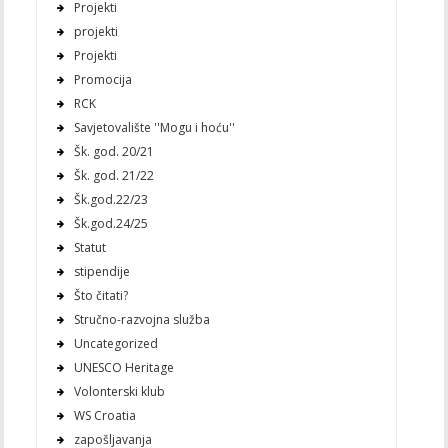
Projekti
projekti
Projekti
Promocija
RCK
Savjetovalište ''Mogu i hoću''
Šk. god. 20/21
Šk. god. 21/22
Šk.god.22/23
Šk.god.24/25
Statut
stipendije
Što čitati?
Stručno-razvojna služba
Uncategorized
UNESCO Heritage
Volonterski klub
WS Croatia
zapošljavanja