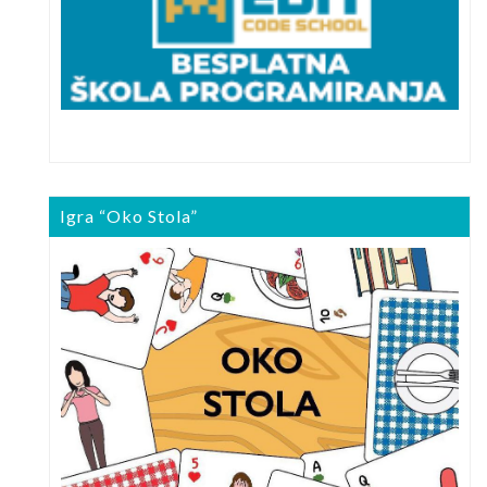
Igra “Oko Stola”