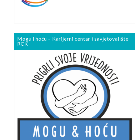
Mogu i hoću – Karijerni centar i savjetovalište
RCK