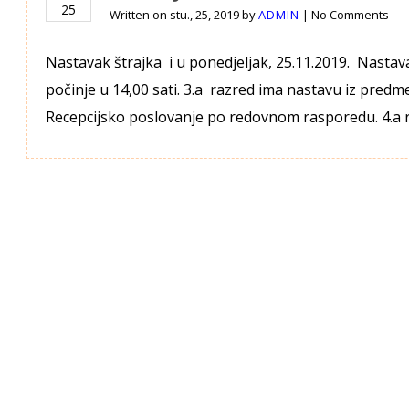
25
Written on
stu., 25, 2019
by
ADMIN
|
No Comments
Nastavak štrajka i u ponedjeljak, 25.11.2019. Nastava
počinje u 14,00 sati. 3.a razred ima nastavu iz predm
Recepcijsko poslovanje po redovnom rasporedu. 4.a 