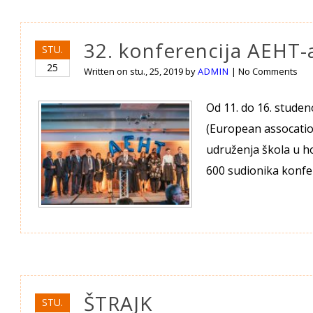
32. konferencija AEHT-a
STU.
25
Written on
stu., 25, 2019
by
ADMIN
|
No Comments
Od 11. do 16. studen
(European assocatio
udruženja škola u ho
600 sudionika konfe
ŠTRAJK
STU.