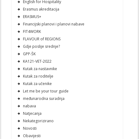
English for Hospitality
Erasmus akreditacija
ERASMUS+
Financijski planovi i planovi nabave
FIT4WORK
FLAVOUR of REGIONS
Gdje poslije srednje?
GPP-ŠK
KA121-VET-2022
Kutak za nastavnike
Kutak za roditelje
Kutak za učenike
Let me be your tour guide
međunarodna suradnja
nabava
Natjecanja
Nekategorizirano
Novosti
Obavijesti