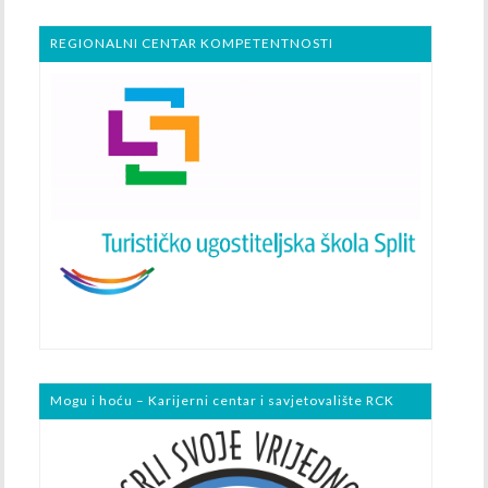
REGIONALNI CENTAR KOMPETENTNOSTI
Mogu i hoću – Karijerni centar i savjetovalište RCK