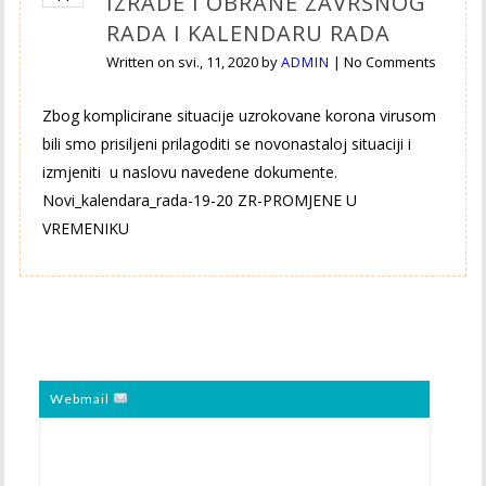
IZRADE I OBRANE ZAVRŠNOG
RADA I KALENDARU RADA
Written on
svi., 11, 2020
by
ADMIN
|
No Comments
Zbog komplicirane situacije uzrokovane korona virusom
bili smo prisiljeni prilagoditi se novonastaloj situaciji i
izmjeniti u naslovu navedene dokumente.
Novi_kalendara_rada-19-20 ZR-PROMJENE U
VREMENIKU
Webmail