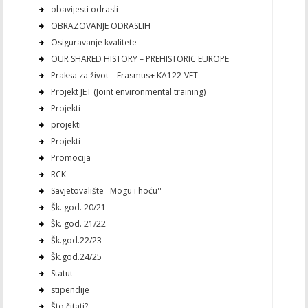
obavijesti odrasli
OBRAZOVANJE ODRASLIH
Osiguravanje kvalitete
OUR SHARED HISTORY – PREHISTORIC EUROPE
Praksa za život – Erasmus+ KA122-VET
Projekt JET (Joint environmental training)
Projekti
projekti
Projekti
Promocija
RCK
Savjetovalište ''Mogu i hoću''
Šk. god. 20/21
Šk. god. 21/22
Šk.god.22/23
Šk.god.24/25
Statut
stipendije
Što čitati?