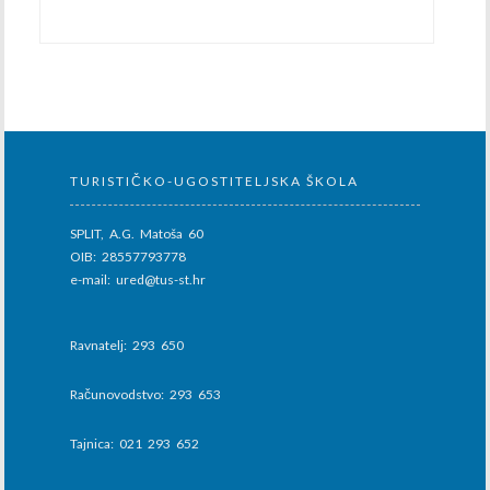
TURISTIČKO-UGOSTITELJSKA ŠKOLA
SPLIT, A.G. Matoša 60
OIB: 28557793778
e-mail: ured@tus-st.hr
Ravnatelj: 293 650
Računovodstvo: 293 653
Tajnica: 021 293 652