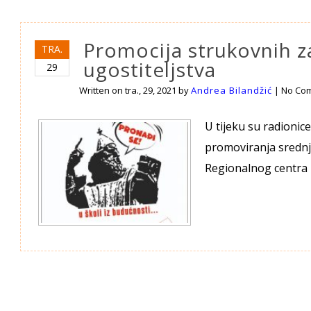
Promocija strukovnih z
TRA.
ugostiteljstva
29
Written on
tra., 29, 2021
by
Andrea Bilandžić
|
No Co
U tijeku su radionic
promoviranja srednj
Regionalnog centra 