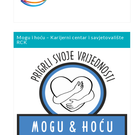
Mogu i hoću – Karijerni centar i savjetovalište
RCK