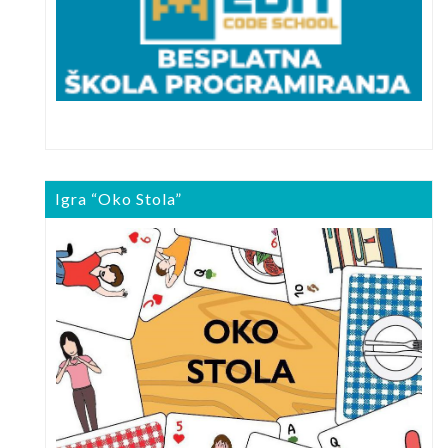
Igra “Oko Stola”