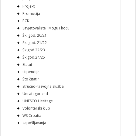
Projekti
Promocija
RCK
Savjetovalište ''Mogu i hoću''
Šk. god. 20/21
Šk. god. 21/22
Šk.god.22/23
Šk.god.24/25
Statut
stipendije
Što čitati?
Stručno-razvojna služba
Uncategorized
UNESCO Heritage
Volonterski klub
WS Croatia
zapošljavanja