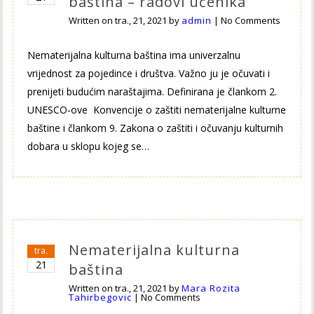
baština – radovi učenika
Written on
tra., 21, 2021
by
admin
|
No Comments
Nematerijalna kulturna baština ima univerzalnu
vrijednost za pojedince i društva. Važno ju je očuvati i
prenijeti budućim naraštajima. Definirana je člankom 2.
UNESCO-ove Konvencije o zaštiti nematerijalne kulturne
baštine i člankom 9. Zakona o zaštiti i očuvanju kulturnih
dobara u sklopu kojeg se…
Nematerijalna kulturna
tra.
21
baština
Written on
tra., 21, 2021
by
Mara Rozita
Tahirbegovic
|
No Comments