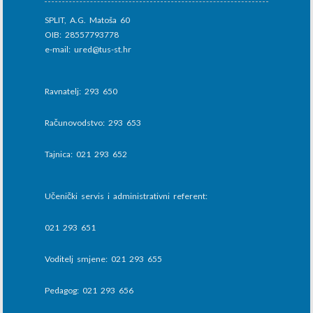
SPLIT, A.G. Matoša 60
OIB: 28557793778
e-mail: ured@tus-st.hr
Ravnatelj: 293 650
Računovodstvo: 293 653
Tajnica: 021 293 652
Učenički servis i administrativni referent:
021 293 651
Voditelj smjene: 021 293 655
Pedagog: 021 293 656