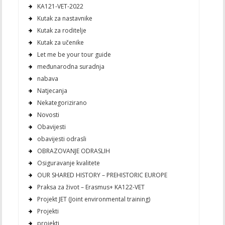
KA121-VET-2022
Kutak za nastavnike
Kutak za roditelje
Kutak za učenike
Let me be your tour guide
međunarodna suradnja
nabava
Natjecanja
Nekategorizirano
Novosti
Obavijesti
obavijesti odrasli
OBRAZOVANJE ODRASLIH
Osiguravanje kvalitete
OUR SHARED HISTORY – PREHISTORIC EUROPE
Praksa za život – Erasmus+ KA122-VET
Projekt JET (Joint environmental training)
Projekti
projekti