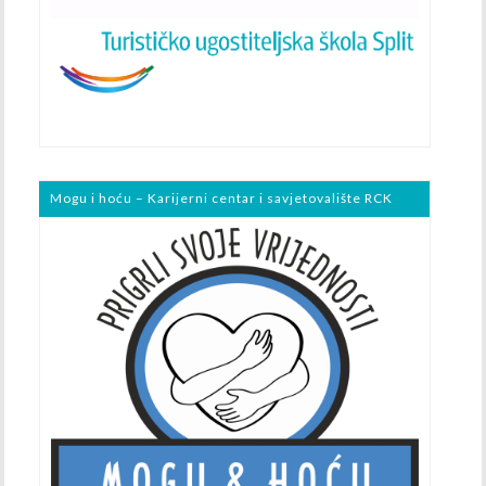
Mogu i hoću – Karijerni centar i savjetovalište RCK