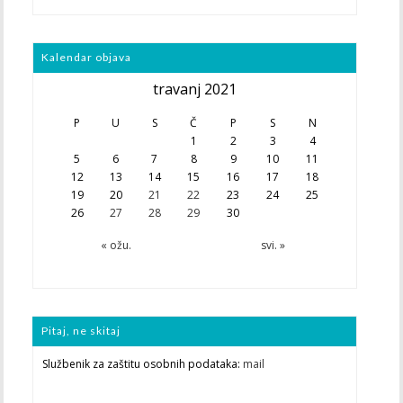
Kalendar objava
travanj 2021
P
U
S
Č
P
S
N
1
2
3
4
5
6
7
8
9
10
11
12
13
14
15
16
17
18
19
20
21
22
23
24
25
26
27
28
29
30
« ožu.
svi. »
Pitaj, ne skitaj
Službenik za zaštitu osobnih podataka:
mail