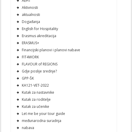
AEHT
Aktivnosti
aktualnosti
Događanja
English for Hospitality
Erasmus akreditacija
ERASMUS+
Financijski planovi i planovi nabave
FIT4WORK
FLAVOUR of REGIONS
Gdje poslije srednje?
GPP-ŠK
KA121-VET-2022
Kutak za nastavnike
Kutak za roditelje
Kutak za učenike
Let me be your tour guide
međunarodna suradnja
nabava