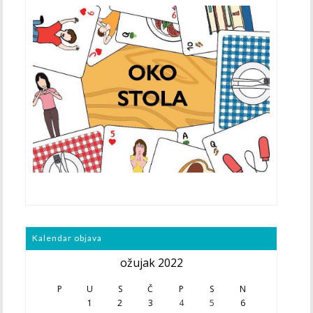
Kalendar objava
ožujak 2022
P
U
S
Č
P
S
N
1
2
3
4
5
6