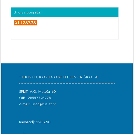
Brojač posjeta:
TURISTIČKO-UGOSTITELJSKA ŠKOLA
SPLIT, A.G. Matoša 60
OIB: 28557793778
e-mail: ured@tus-st.hr
Ravnatelj: 293 650