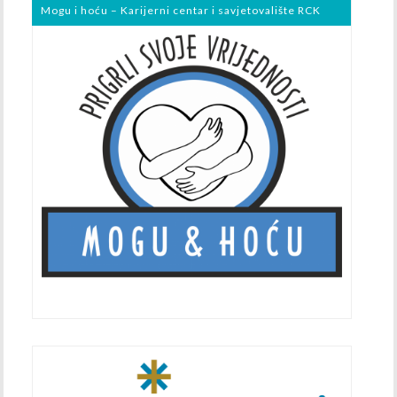
Mogu i hoću – Karijerni centar i savjetovalište RCK