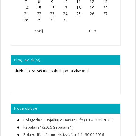
7
8
9
10
11
12
13
14
15
16
17
18
19
20
21
22
23
24
25
26
27
28
29
30
31
« velj.
tra. »
Pitaj, ne skitaj
Službenik za zaštitu osobnih podataka:
mail
Nove objave
Polugodišnji izvještaj o izvršenju fp (1.1.-30.06.2026.)
Rebalans 1/2026 (rebalans 1)
Polugodišnji financijski izvještaj 1.1.-30.06.2026