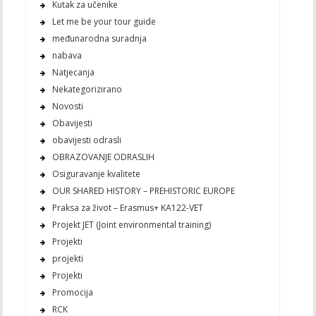
Kutak za učenike
Let me be your tour guide
međunarodna suradnja
nabava
Natjecanja
Nekategorizirano
Novosti
Obavijesti
obavijesti odrasli
OBRAZOVANJE ODRASLIH
Osiguravanje kvalitete
OUR SHARED HISTORY – PREHISTORIC EUROPE
Praksa za život – Erasmus+ KA122-VET
Projekt JET (Joint environmental training)
Projekti
projekti
Projekti
Promocija
RCK