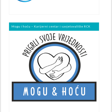
Mogu i hoću – Karijerni centar i savjetovalište RCK