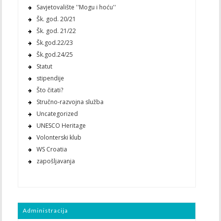
Savjetovalište ''Mogu i hoću''
Šk. god. 20/21
Šk. god. 21/22
Šk.god.22/23
Šk.god.24/25
Statut
stipendije
Što čitati?
Stručno-razvojna služba
Uncategorized
UNESCO Heritage
Volonterski klub
WS Croatia
zapošljavanja
Administracija