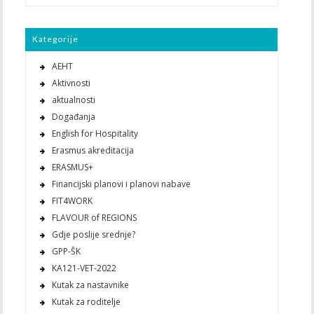
Kategorije
AEHT
Aktivnosti
aktualnosti
Događanja
English for Hospitality
Erasmus akreditacija
ERASMUS+
Financijski planovi i planovi nabave
FIT4WORK
FLAVOUR of REGIONS
Gdje poslije srednje?
GPP-ŠK
KA121-VET-2022
Kutak za nastavnike
Kutak za roditelje