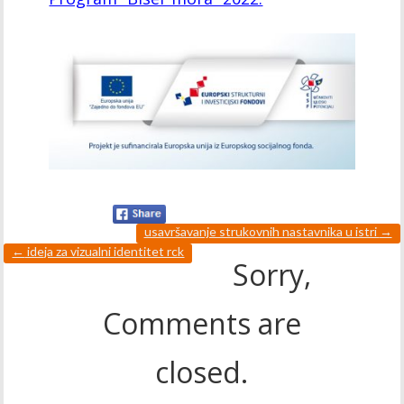
usavršavanje strukovnih nastavnika u istri
→
←
ideja za vizualni identitet rck
Sorry,
Comments are
closed.