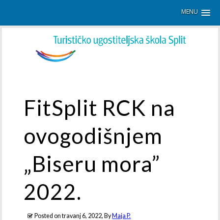
MENU
FitSplit RCK na
ovogodišnjem
„Biseru mora”
2022.
Posted on
travanj 6, 2022
, By
Maja P.