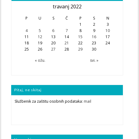
travanj 2022
P
U
S
Č
P
S
N
1
2
3
4
5
6
7
8
9
10
11
12
13
14
15
16
17
18
19
20
21
22
23
24
25
26
27
28
29
30
« ožu.
svi. »
Pitaj, ne skitaj
Službenik za zaštitu osobnih podataka:
mail