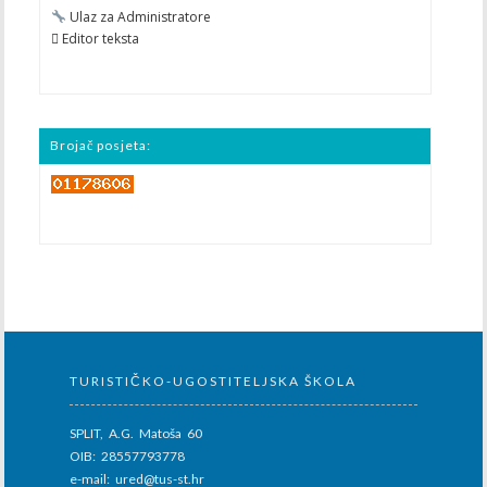
Ulaz za Administratore
 Editor teksta
Brojač posjeta:
TURISTIČKO-UGOSTITELJSKA ŠKOLA
SPLIT, A.G. Matoša 60
OIB: 28557793778
e-mail: ured@tus-st.hr