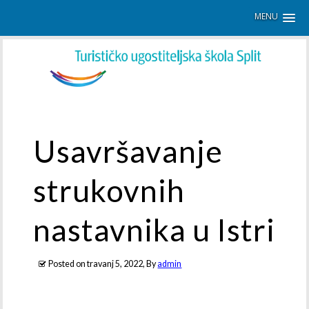
MENU
Usavršavanje
strukovnih
nastavnika u Istri
Posted on
travanj 5, 2022
, By
admin