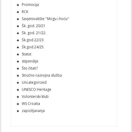
Promocija
RCK
Savjetovalište ''Mogu i hoću''
Šk. god. 20/21
Šk. god. 21/22
Šk.god.22/23
Šk.god.24/25
Statut
stipendije
Što čitati?
Stručno-razvojna služba
Uncategorized
UNESCO Heritage
Volonterski klub
WS Croatia
zapošljavanja