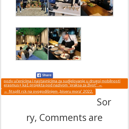
poziv učenicima i nastavnicima za sudjelovanje u drugoj mobilnosti
erasmus+ ka1 projekta pod nazivom ”praksa za život”
→
←
fitsplit rck na ovogodišnjem „biseru mora” 2022.
Sor
ry, Comments are