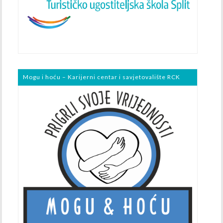
Mogu i hoću – Karijerni centar i savjetovalište RCK