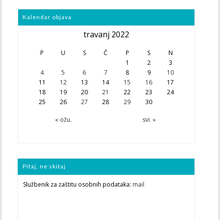
Kalendar objava
travanj 2022
P
U
S
Č
P
S
N
1
2
3
4
5
6
7
8
9
10
11
12
13
14
15
16
17
18
19
20
21
22
23
24
25
26
27
28
29
30
« ožu.
svi. »
Pitaj, ne skitaj
Službenik za zaštitu osobnih podataka:
mail