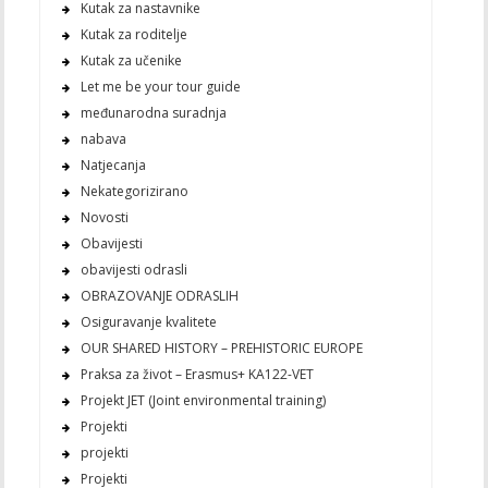
Kutak za nastavnike
Kutak za roditelje
Kutak za učenike
Let me be your tour guide
međunarodna suradnja
nabava
Natjecanja
Nekategorizirano
Novosti
Obavijesti
obavijesti odrasli
OBRAZOVANJE ODRASLIH
Osiguravanje kvalitete
OUR SHARED HISTORY – PREHISTORIC EUROPE
Praksa za život – Erasmus+ KA122-VET
Projekt JET (Joint environmental training)
Projekti
projekti
Projekti