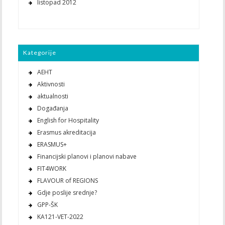
listopad 2012
Kategorije
AEHT
Aktivnosti
aktualnosti
Događanja
English for Hospitality
Erasmus akreditacija
ERASMUS+
Financijski planovi i planovi nabave
FIT4WORK
FLAVOUR of REGIONS
Gdje poslije srednje?
GPP-ŠK
KA121-VET-2022