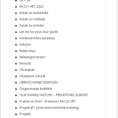
GPP-ŠK
KA121-VET-2022
Kutak za nastavnike
Kutak za roditelje
Kutak za učenike
Let me be your tour guide
međunarodna suradnja
nabava
Natjecanja
Nekategorizirano
Novosti
Obavijesti
obavijesti odrasli
OBRAZOVANJE ODRASLIH
Osiguravanje kvalitete
OUR SHARED HISTORY – PREHISTORIC EUROPE
Praksa za život – Erasmus+ KA122-VET
Projekt JET (Joint environmental training)
Projekti