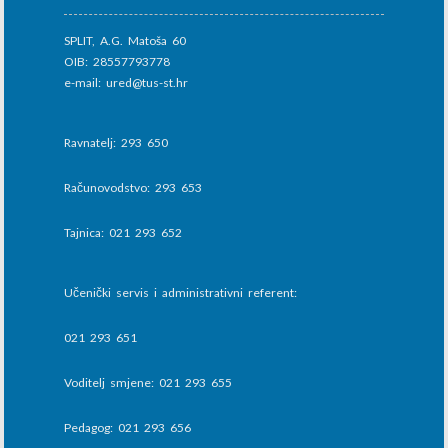
SPLIT, A.G. Matoša 60
OIB: 28557793778
e-mail: ured@tus-st.hr
Ravnatelj: 293 650
Računovodstvo: 293 653
Tajnica: 021 293 652
Učenički servis i administrativni referent:
021 293 651
Voditelj smjene: 021 293 655
Pedagog: 021 293 656