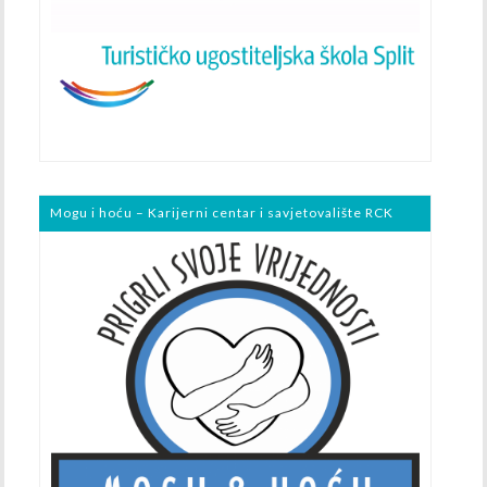
Mogu i hoću – Karijerni centar i savjetovalište RCK