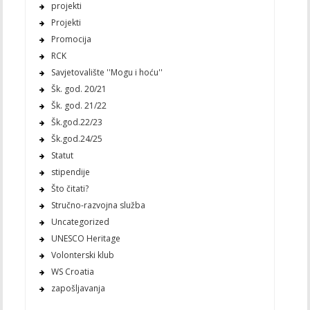
projekti
Projekti
Promocija
RCK
Savjetovalište ''Mogu i hoću''
Šk. god. 20/21
Šk. god. 21/22
Šk.god.22/23
Šk.god.24/25
Statut
stipendije
Što čitati?
Stručno-razvojna služba
Uncategorized
UNESCO Heritage
Volonterski klub
WS Croatia
zapošljavanja