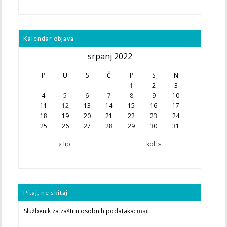
Kalendar objava
srpanj 2022
P
U
S
Č
P
S
N
1
2
3
4
5
6
7
8
9
10
11
12
13
14
15
16
17
18
19
20
21
22
23
24
25
26
27
28
29
30
31
« lip.
kol. »
Pitaj, ne skitaj
Službenik za zaštitu osobnih podataka:
mail