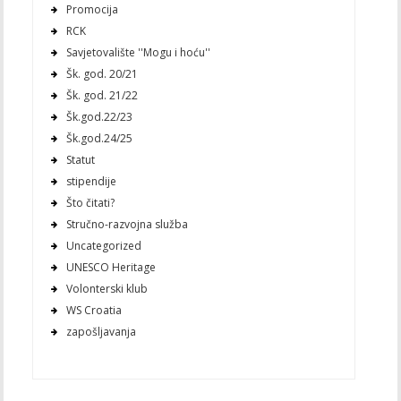
Promocija
RCK
Savjetovalište ''Mogu i hoću''
Šk. god. 20/21
Šk. god. 21/22
Šk.god.22/23
Šk.god.24/25
Statut
stipendije
Što čitati?
Stručno-razvojna služba
Uncategorized
UNESCO Heritage
Volonterski klub
WS Croatia
zapošljavanja