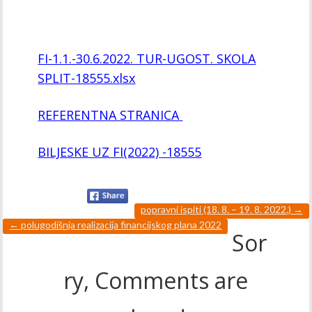
FI-1.1.-30.6.2022. TUR-UGOST. SKOLA
SPLIT-18555.xlsx
REFERENTNA STRANICA
BILJESKE UZ FI(2022) -18555
popravni ispiti (18. 8. – 19. 8. 2022.)
→
←
polugodišnja realizacija financijskog plana 2022
Sor
ry, Comments are