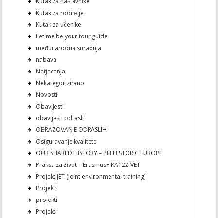
Kutak za nastavnike
Kutak za roditelje
Kutak za učenike
Let me be your tour guide
međunarodna suradnja
nabava
Natjecanja
Nekategorizirano
Novosti
Obavijesti
obavijesti odrasli
OBRAZOVANJE ODRASLIH
Osiguravanje kvalitete
OUR SHARED HISTORY – PREHISTORIC EUROPE
Praksa za život – Erasmus+ KA122-VET
Projekt JET (Joint environmental training)
Projekti
projekti
Projekti