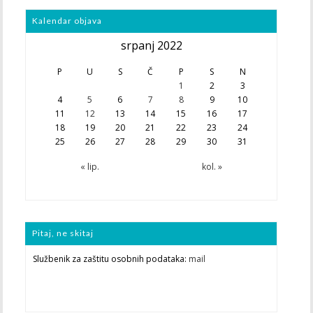
Kalendar objava
srpanj 2022
P
U
S
Č
P
S
N
1
2
3
4
5
6
7
8
9
10
11
12
13
14
15
16
17
18
19
20
21
22
23
24
25
26
27
28
29
30
31
« lip.
kol. »
Pitaj, ne skitaj
Službenik za zaštitu osobnih podataka:
mail