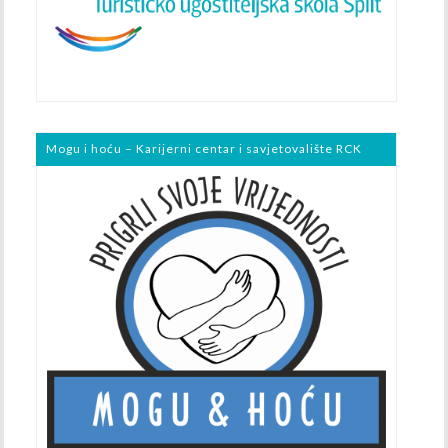
Mogu i hoću – Karijerni centar i savjetovalište RCK