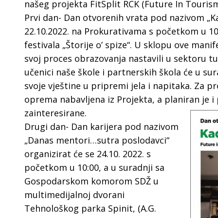
našeg projekta FitSplit RCK (Future In Tourism
Prvi dan- Dan otvorenih vrata pod nazivom „K
22.10.2022. na Prokurativama s početkom u 10.
festivala „Štorije o’ spize“. U sklopu ove manife
svoj proces obrazovanja nastavili u sektoru turi
učenici naše škole i partnerskih škola će u s
svoje vještine u pripremi jela i napitaka. Za p
oprema nabavljena iz Projekta, a planiran je i
zainteresirane.
Drugi dan- Dan karijera pod nazivom
„Danas mentori…sutra poslodavci“
organizirat će se 24.10. 2022. s
početkom u 10:00, a u suradnji sa
Gospodarskom komorom SDŽ u
multimedijalnoj dvorani
Tehnološkog parka Spinit, (A.G.