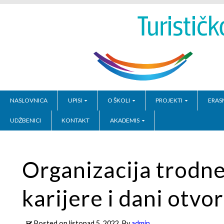
NASLOVNICA
UPISI
O ŠKOLI
PROJEKTI
ERAS
UDŽBENICI
KONTAKT
AKADEMIS
Organizacija trodne
karijere i dani otvo
Posted on
listopad 5, 2022
, By
admin