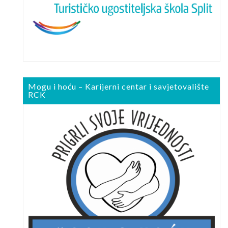
Mogu i hoću – Karijerni centar i savjetovalište
RCK