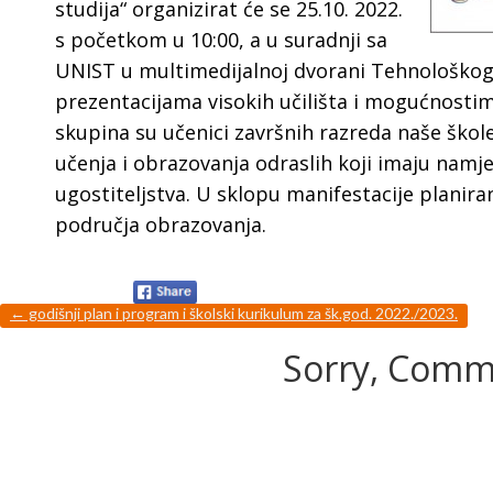
studija“ organizirat će se 25.10. 2022.
s početkom u 10:00, a u suradnji sa
UNIST u multimedijalnoj dvorani Tehnološkog p
prezentacijama visokih učilišta i mogućnostim
skupina su učenici završnih razreda naše škole
učenja i obrazovanja odraslih koji imaju namj
ugostiteljstva. U sklopu manifestacije planiran
područja obrazovanja.
←
godišnji plan i program i školski kurikulum za šk.god. 2022./2023.
Sorry, Comme