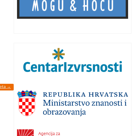
teta
→