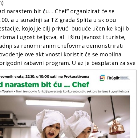
).
ad narastem bit ću… Chef“ organizirat će se
00, a u suradnji sa TZ grada Splita u sklopu
stacije, kojoj je cilj privući buduće učenike koji bi
zma i ugostiteljstva, ali i širu javnost i turiste,
uradnji sa renomiranim chefovima demonstrirati
rovođenje ove aktivnosti koristit će se mobilna
 prigodni zabavni program. Ulaz je besplatan za sve