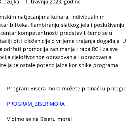
ožujka – 1. travnja 2023. godine.
timskim natjecanjima kuhara, individualnim
tar bifteka, flambiranju slatkog jela i posluživanju
i centar kompetentnosti predstavit ćemo se u
ciji biti izložen cijelo vrijeme trajanja događaja. U
se održati promocija zanimanja i rada RCK za sve
cija cjeloživotnog obrazovanja i obrazovanja
itelja te ostale potencijalne korisnike programa
Program Bisera mora možete pronaći u prilogu:
PROGRAM_BISER MORA
Vidimo se na Biseru mora!