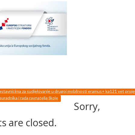
nastavnicima za sudjelovanje u drugoj mobilnosti eramus+ ka121 vet proj
uradnika i rada ravnatelja škole
Sorry,
 are closed.