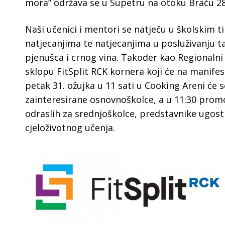
mora“ održava se u Supetru na otoku Braču 28. 
Naši učenici i mentori se natječu u školskim 
natjecanjima te natjecanjima u posluživanju ta
pjenušca i crnog vina. Također kao Regionaln
sklopu FitSplit RCK kornera koji će na manifesta
petak 31. ožujka u 11 sati u Cooking Areni će 
zainteresirane osnovnoškolce, a u 11:30 promo
odraslih za srednjoškolce, predstavnike ugost
cjeloživotnog učenja.