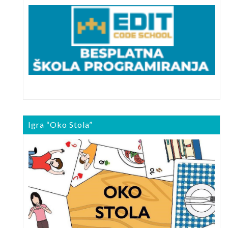
Igra “Oko Stola”