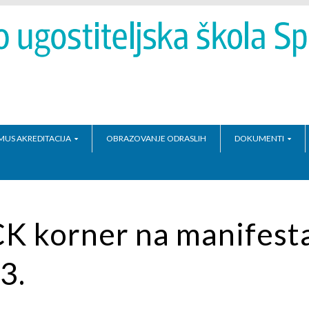
MUS AKREDITACIJA
OBRAZOVANJE ODRASLIH
DOKUMENTI
CK korner na manifesta
3.