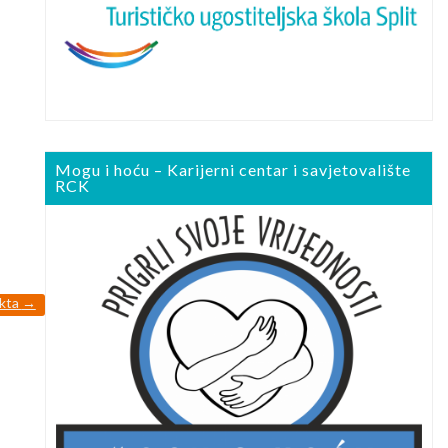
Mogu i hoću – Karijerni centar i savjetovalište
RCK
ekta
→