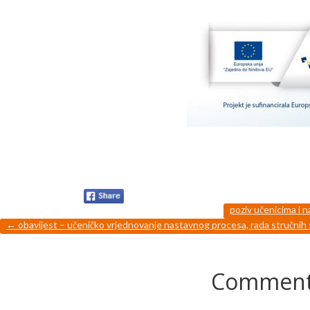
poziv učenicima i 
←
obavijest – učeničko vrjednovanje nastavnog procesa, rada stručnih s
Comments