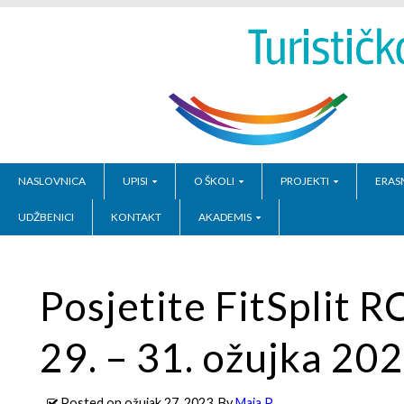
NASLOVNICA
UPISI
O ŠKOLI
PROJEKTI
ERAS
UDŽBENICI
KONTAKT
AKADEMIS
Posjetite FitSplit R
29. – 31. ožujka 202
Posted on
ožujak 27, 2023
, By
Maja P.