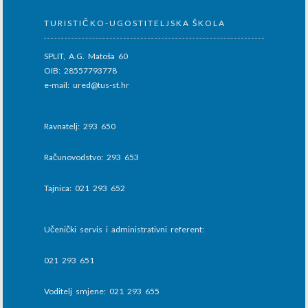
TURISTIČKO-UGOSTITELJSKA ŠKOLA
SPLIT, A.G. Matoša 60
OIB: 28557793778
e-mail: ured@tus-st.hr
Ravnatelj: 293 650
Računovodstvo: 293 653
Tajnica: 021 293 652
Učenički servis i administrativni referent:
021 293 651
Voditelj smjene: 021 293 655