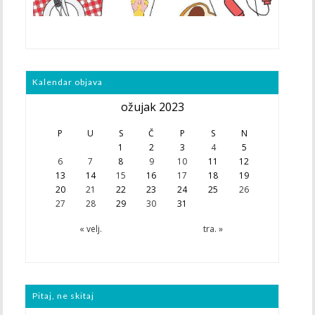
Kalendar objava
ožujak 2023
P
U
S
Č
P
S
N
1
2
3
4
5
6
7
8
9
10
11
12
13
14
15
16
17
18
19
20
21
22
23
24
25
26
27
28
29
30
31
« velj.
tra. »
Pitaj, ne skitaj