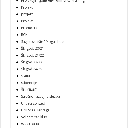
Projekt JET (Joint environmental training)
Projekti
projekti
Projekti
Promocija
RCK
Savjetovalište ''Mogu i hoću''
Šk. god. 20/21
Šk. god. 21/22
Šk.god.22/23
Šk.god.24/25
Statut
stipendije
Što čitati?
Stručno-razvojna služba
Uncategorized
UNESCO Heritage
Volonterski klub
WS Croatia