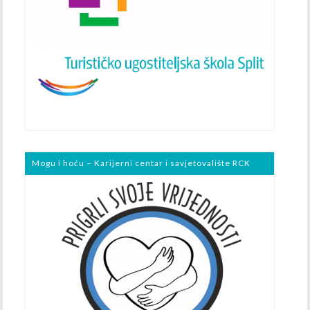
Mogu i hoću – Karijerni centar i savjetovalište RCK