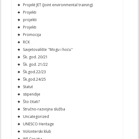
Projekt JET (Joint environmental training)
Projekti
projekti
Projekti
Promocija
RCK
Savjetovalište ''Mogu i hoću''
Šk. god. 20/21
Šk. god. 21/22
Šk.god.22/23
Šk.god.24/25
Statut
stipendije
Što čitati?
Stručno-razvojna služba
Uncategorized
UNESCO Heritage
Volonterski klub
WS Croatia