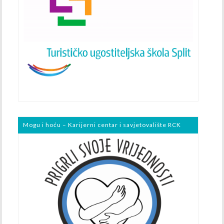
Mogu i hoću – Karijerni centar i savjetovalište RCK