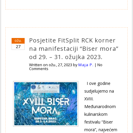
Posjetite FitSplit RCK korner
ožu.
27
na manifestaciji “Biser mora”
od 29. – 31. ožujka 2023.
Written on
ožu., 27, 2023
by
Maja P.
|
No
Comments
I ove godine
sudjelujemo na
XVIII.
Međunarodnom
kulinarskom
festivalu “Biser
mora”, najvećem