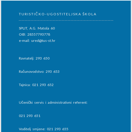
TURISTIČKO-UGOSTITELJSKA ŠKOLA
SPLIT, A.G. Matoša 60
OIB: 28557793778
e-mail: ured@tus-st.hr
Ravnatelj: 293 650
Računovodstvo: 293 653
Tajnica: 021 293 652
Učenički servis i administrativni referent:
021 293 651
Voditelj smjene: 021 293 655