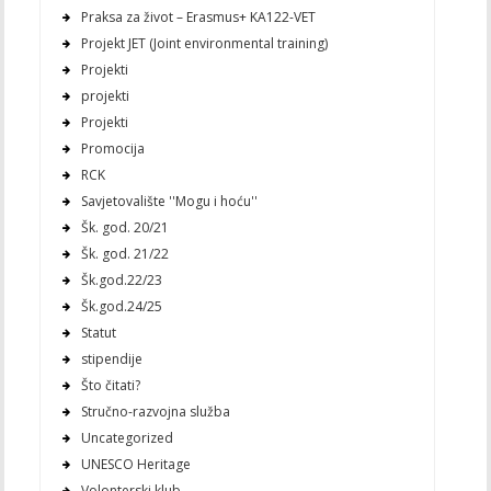
Praksa za život – Erasmus+ KA122-VET
Projekt JET (Joint environmental training)
Projekti
projekti
Projekti
Promocija
RCK
Savjetovalište ''Mogu i hoću''
Šk. god. 20/21
Šk. god. 21/22
Šk.god.22/23
Šk.god.24/25
Statut
stipendije
Što čitati?
Stručno-razvojna služba
Uncategorized
UNESCO Heritage
Volonterski klub