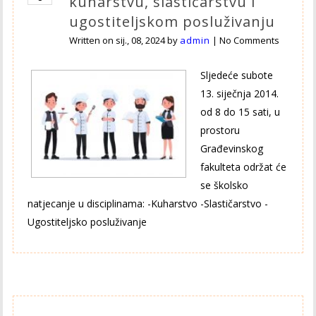
kuharstvu, slastičarstvu i
ugostiteljskom posluživanju
Written on
sij., 08, 2024
by
admin
|
No Comments
Sljedeće subote
13. siječnja 2014.
od 8 do 15 sati, u
prostoru
Građevinskog
fakulteta održat će
se školsko
natjecanje u disciplinama: -Kuharstvo -Slastičarstvo -
Ugostiteljsko posluživanje