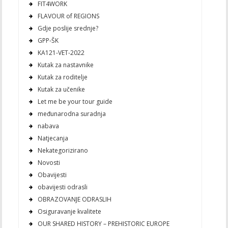
FIT4WORK
FLAVOUR of REGIONS
Gdje poslije srednje?
GPP-ŠK
KA121-VET-2022
Kutak za nastavnike
Kutak za roditelje
Kutak za učenike
Let me be your tour guide
međunarodna suradnja
nabava
Natjecanja
Nekategorizirano
Novosti
Obavijesti
obavijesti odrasli
OBRAZOVANJE ODRASLIH
Osiguravanje kvalitete
OUR SHARED HISTORY – PREHISTORIC EUROPE