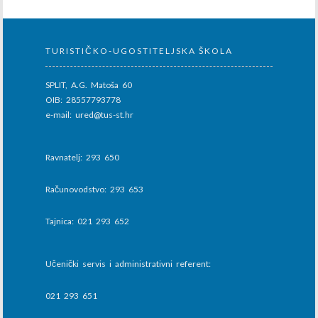
TURISTIČKO-UGOSTITELJSKA ŠKOLA
SPLIT, A.G. Matoša 60
OIB: 28557793778
e-mail: ured@tus-st.hr
Ravnatelj: 293 650
Računovodstvo: 293 653
Tajnica: 021 293 652
Učenički servis i administrativni referent:
021 293 651