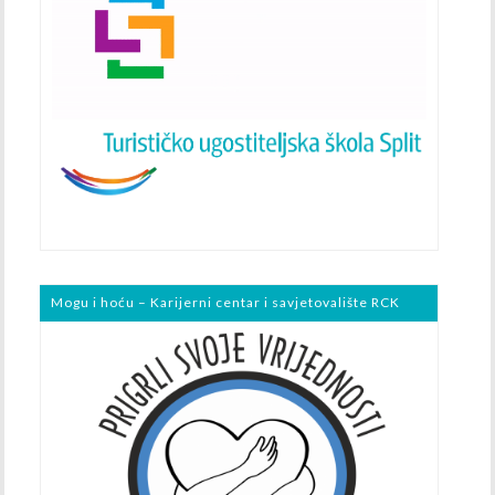
Mogu i hoću – Karijerni centar i savjetovalište RCK