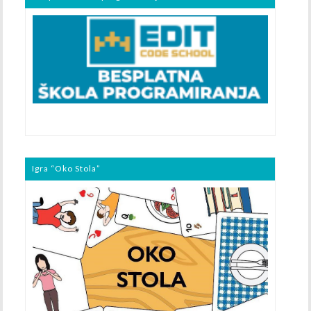
Igra “Oko Stola”