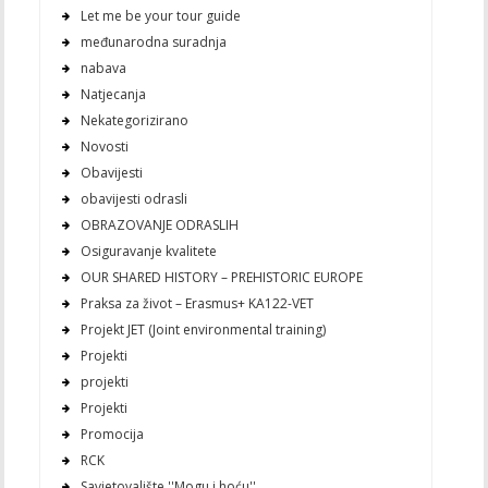
Let me be your tour guide
međunarodna suradnja
nabava
Natjecanja
Nekategorizirano
Novosti
Obavijesti
obavijesti odrasli
OBRAZOVANJE ODRASLIH
Osiguravanje kvalitete
OUR SHARED HISTORY – PREHISTORIC EUROPE
Praksa za život – Erasmus+ KA122-VET
Projekt JET (Joint environmental training)
Projekti
projekti
Projekti
Promocija
RCK
Savjetovalište ''Mogu i hoću''