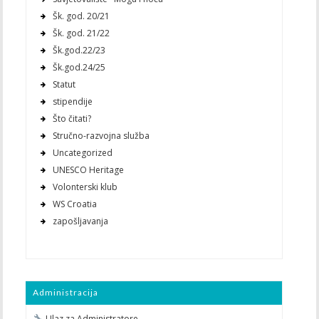
Šk. god. 20/21
Šk. god. 21/22
Šk.god.22/23
Šk.god.24/25
Statut
stipendije
Što čitati?
Stručno-razvojna služba
Uncategorized
UNESCO Heritage
Volonterski klub
WS Croatia
zapošljavanja
Administracija
Ulaz za Administratore