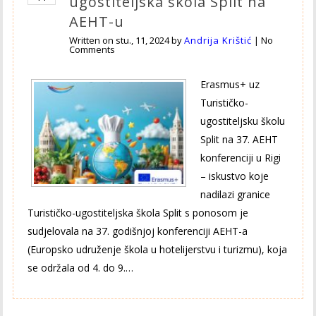
ugostiteljska škola Split na
AEHT-u
Written on
stu., 11, 2024
by
Andrija Krištić
|
No
Comments
Erasmus+ uz
Turističko-
ugostiteljsku školu
Split na 37. AEHT
konferenciji u Rigi
– iskustvo koje
nadilazi granice
Turističko-ugostiteljska škola Split s ponosom je
sudjelovala na 37. godišnjoj konferenciji AEHT-a
(Europsko udruženje škola u hotelijerstvu i turizmu), koja
se održala od 4. do 9.…