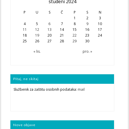
studeni 2024
P
U
S
Č
P
S
N
1
2
3
4
5
6
7
8
9
10
11
12
13
14
15
16
17
18
19
20
21
22
23
24
25
26
27
28
29
30
« lis.
pro. »
Pitaj, ne skitaj
Službenik za zaštitu osobnih podataka:
mail
Nove objave