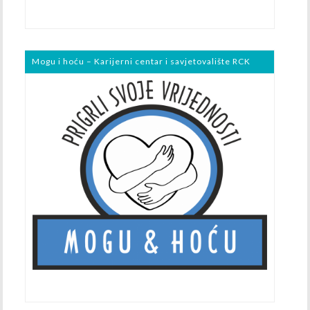
Mogu i hoću – Karijerni centar i savjetovalište RCK