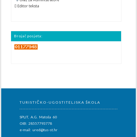
 Editor teksta
Brojač posjeta:
TURISTIČKO-UGOSTITELJSKA ŠKOLA
SPLIT, A.G. Matoša 60
OIB: 28557793778
e-mail: ured@tus-st.hr