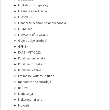
English for Hospitality
Erasmus akreditacija
ERASMUS+
Financijski planovi i planovi nabave
FIT4WORK
FLAVOUR of REGIONS
Gdje poslije srednje?
GPP-ŠK
KA121-VET-2022
Kutak za nastavnike
Kutak za roditelje
Kutak za učenike
Let me be your tour guide
međunarodna suradnja
nabava
Natjecanja
Nekategorizirano
Novosti