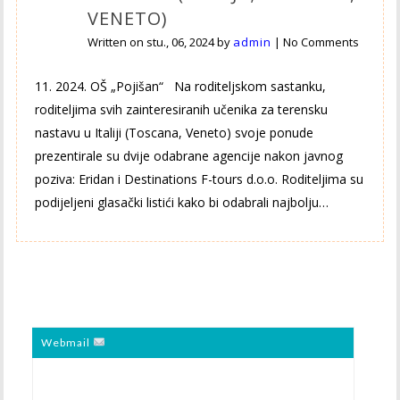
VENETO)
Written on
stu., 06, 2024
by
admin
|
No Comments
11. 2024. OŠ „Pojišan“ Na roditeljskom sastanku,
roditeljima svih zainteresiranih učenika za terensku
nastavu u Italiji (Toscana, Veneto) svoje ponude
prezentirale su dvije odabrane agencije nakon javnog
poziva: Eridan i Destinations F-tours d.o.o. Roditeljima su
podijeljeni glasački listići kako bi odabrali najbolju…
Webmail