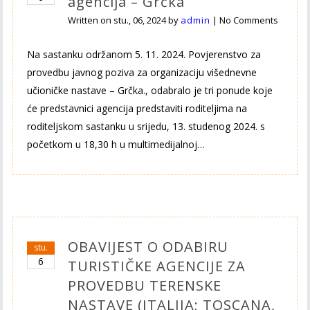
agencija – Grčka
Written on
stu., 06, 2024
by
admin
|
No Comments
Na sastanku održanom 5. 11. 2024. Povjerenstvo za
provedbu javnog poziva za organizaciju višednevne
učioničke nastave – Grčka., odabralo je tri ponude koje
će predstavnici agencija predstaviti roditeljima na
roditeljskom sastanku u srijedu, 13. studenog 2024. s
početkom u 18,30 h u multimedijalnoj…
OBAVIJEST O ODABIRU
stu.
6
TURISTIČKE AGENCIJE ZA
PROVEDBU TERENSKE
NASTAVE (ITALIJA; TOSCANA,