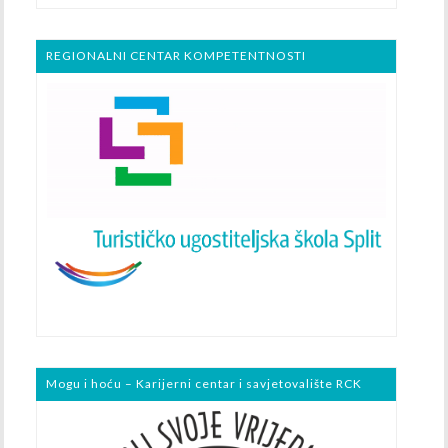
REGIONALNI CENTAR KOMPETENTNOSTI
Mogu i hoću – Karijerni centar i savjetovalište RCK