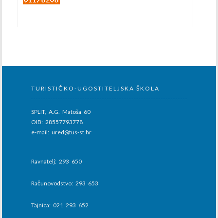
TURISTIČKO-UGOSTITELJSKA ŠKOLA
SPLIT, A.G. Matoša 60
OIB: 28557793778
e-mail: ured@tus-st.hr
Ravnatelj: 293 650
Računovodstvo: 293 653
Tajnica: 021 293 652