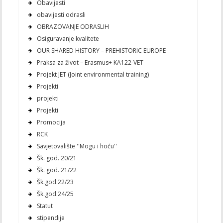
Obavijesti
obavijesti odrasli
OBRAZOVANJE ODRASLIH
Osiguravanje kvalitete
OUR SHARED HISTORY – PREHISTORIC EUROPE
Praksa za život – Erasmus+ KA122-VET
Projekt JET (Joint environmental training)
Projekti
projekti
Projekti
Promocija
RCK
Savjetovalište ''Mogu i hoću''
Šk. god. 20/21
Šk. god. 21/22
Šk.god.22/23
Šk.god.24/25
Statut
stipendije