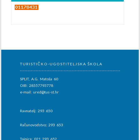
TURISTIČKO-UGOSTITELJSKA ŠKOLA
SPLIT, A.G. Matoša 60
OIB: 28557793778
e-mail: ured@tus-st.hr
Ravnatelj: 293 650
Računovodstvo: 293 653
Tajnica: 021 293 652