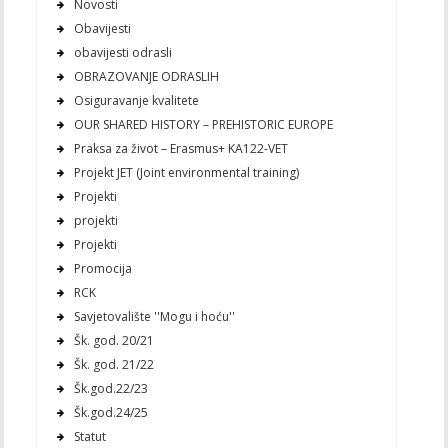
Novosti
Obavijesti
obavijesti odrasli
OBRAZOVANJE ODRASLIH
Osiguravanje kvalitete
OUR SHARED HISTORY – PREHISTORIC EUROPE
Praksa za život – Erasmus+ KA122-VET
Projekt JET (Joint environmental training)
Projekti
projekti
Projekti
Promocija
RCK
Savjetovalište ''Mogu i hoću''
Šk. god. 20/21
Šk. god. 21/22
Šk.god.22/23
Šk.god.24/25
Statut