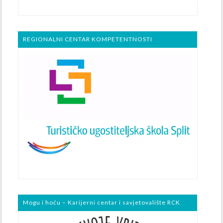
REGIONALNI CENTAR KOMPETENTNOSTI
Mogu i hoću – Karijerni centar i savjetovalište RCK