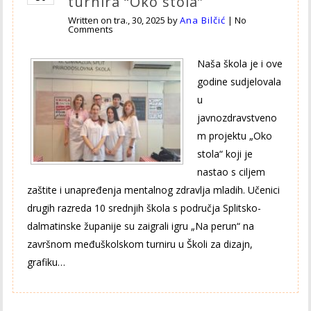
turnira “Oko stola”
Written on
tra., 30, 2025
by
Ana Bilčić
|
No
Comments
Naša škola je i ove
godine sudjelovala
u
javnozdravstveno
m projektu „Oko
stola“ koji je
nastao s ciljem
zaštite i unapređenja mentalnog zdravlja mladih. Učenici
drugih razreda 10 srednjih škola s područja Splitsko-
dalmatinske županije su zaigrali igru „Na perun“ na
završnom međuškolskom turniru u Školi za dizajn,
grafiku…