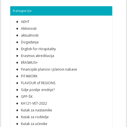
Kategorije
AEHT
Aktivnosti
aktualnosti
Događanja
English for Hospitality
Erasmus akreditacija
ERASMUS+
Financijski planovi i planovi nabave
FIT4WORK
FLAVOUR of REGIONS
Gdje poslije srednje?
GPP-ŠK
KA121-VET-2022
Kutak za nastavnike
Kutak za roditelje
Kutak za učenike