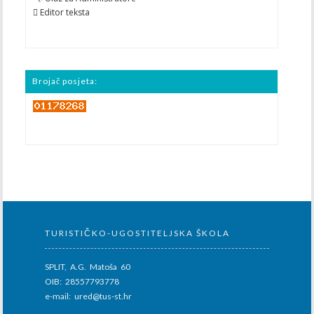
 Editor teksta
Brojač posjeta:
TURISTIČKO-UGOSTITELJSKA ŠKOLA
SPLIT, A.G. Matoša 60
OIB: 28557793778
e-mail: ured@tus-st.hr