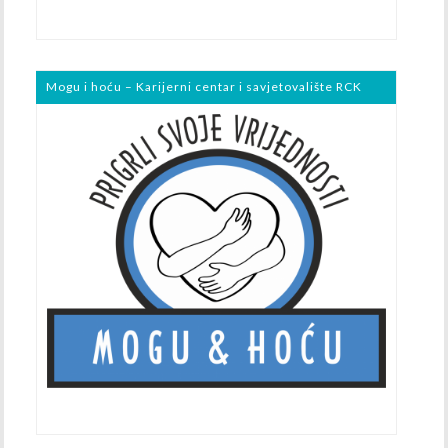
Mogu i hoću – Karijerni centar i savjetovalište RCK