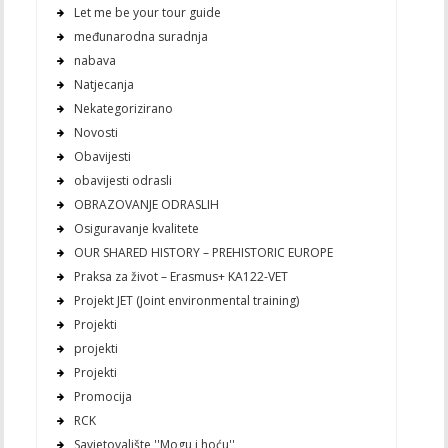
Let me be your tour guide
međunarodna suradnja
nabava
Natjecanja
Nekategorizirano
Novosti
Obavijesti
obavijesti odrasli
OBRAZOVANJE ODRASLIH
Osiguravanje kvalitete
OUR SHARED HISTORY – PREHISTORIC EUROPE
Praksa za život – Erasmus+ KA122-VET
Projekt JET (Joint environmental training)
Projekti
projekti
Projekti
Promocija
RCK
Savjetovalište ''Mogu i hoću''