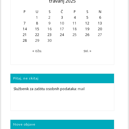
travanj 2025
P
U
S
Č
P
S
N
1
2
3
4
5
6
7
8
9
10
11
12
13
14
15
16
17
18
19
20
21
22
23
24
25
26
27
28
29
30
« ožu.
svi. »
Pitaj, ne skitaj
Službenik za zaštitu osobnih podataka:
mail
Nove objave