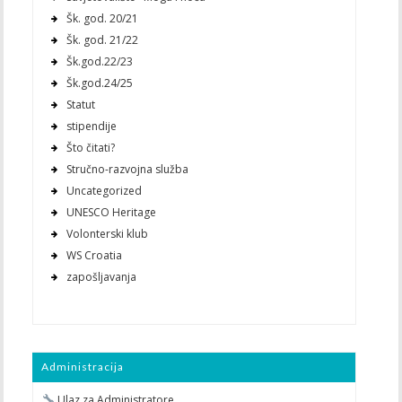
Šk. god. 20/21
Šk. god. 21/22
Šk.god.22/23
Šk.god.24/25
Statut
stipendije
Što čitati?
Stručno-razvojna služba
Uncategorized
UNESCO Heritage
Volonterski klub
WS Croatia
zapošljavanja
Administracija
Ulaz za Administratore