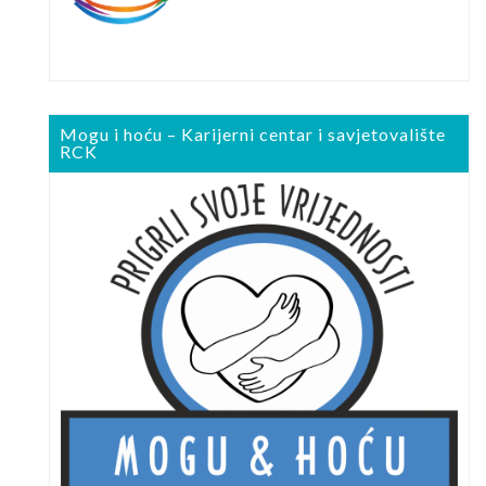
Mogu i hoću – Karijerni centar i savjetovalište
RCK