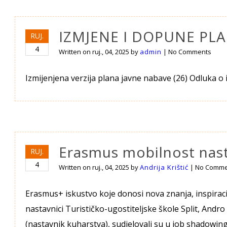
IZMJENE I DOPUNE PL
RUJ.
4
Written on
ruj., 04, 2025
by
admin
|
No Comments
Izmijenjena verzija plana javne nabave (26) Odluka
Erasmus mobilnost nast
RUJ.
4
Written on
ruj., 04, 2025
by
Andrija Krištić
|
No Comme
Erasmus+ iskustvo koje donosi nova znanja, inspiraci
nastavnici Turističko-ugostiteljske škole Split, Andr
(nastavnik kuharstva), sudjelovali su u job shadowing