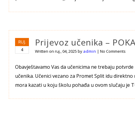
Prijevoz učenika – PO
RUJ.
4
Written on
ruj., 04, 2025
by
admin
|
No Comments
Obavještavamo Vas da učenicima ne trebaju potvrde z
učenika. Učenici vezano za Promet Split idu direktn
mora kazati u koju školu pohađa u ovom slučaju je Tu