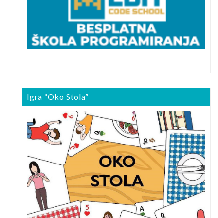
Igra “Oko Stola”