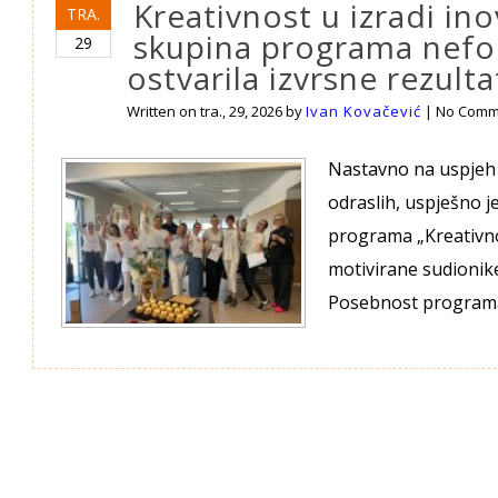
Kreativnost u izradi ino
TRA.
skupina programa nefo
29
ostvarila izvrsne rezulta
Written on
tra., 29, 2026
by
Ivan Kovačević
|
No Comm
Nastavno na uspjeh
odraslih, uspješno j
programa „Kreativnos
motivirane sudionike
Posebnost programa