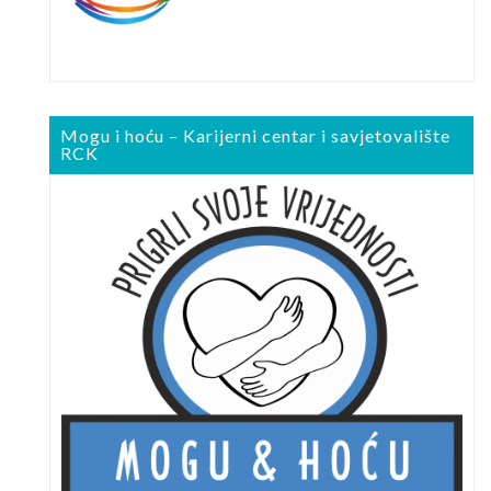
Mogu i hoću – Karijerni centar i savjetovalište
RCK