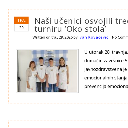
Naši učenici osvojili 
TRA.
turniru ‘Oko stola’
29
Written on
tra., 29, 2026
by
Ivan Kovačević
|
No Comm
U utorak 28. travnja,
domaćin završnice 5.
javnozdravstvena je 
emocionalnih stanja 
prevencija emociona