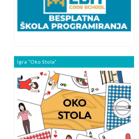
Igra “Oko Stola”