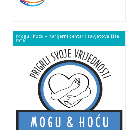
Mogu i hoću – Karijerni centar i savjetovalište
RCK