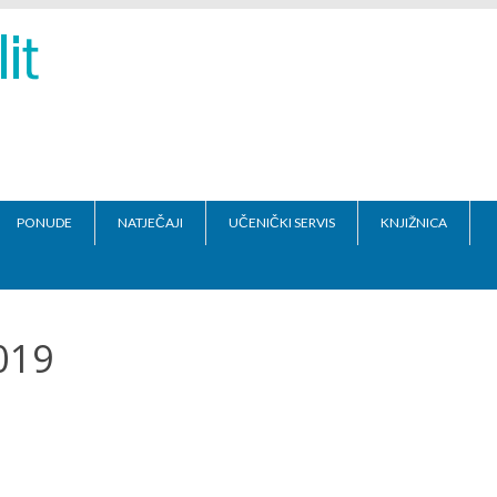
PONUDE
NATJEČAJI
UČENIČKI SERVIS
KNJIŽNICA
019