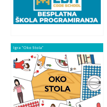
Igra “Oko Stola”