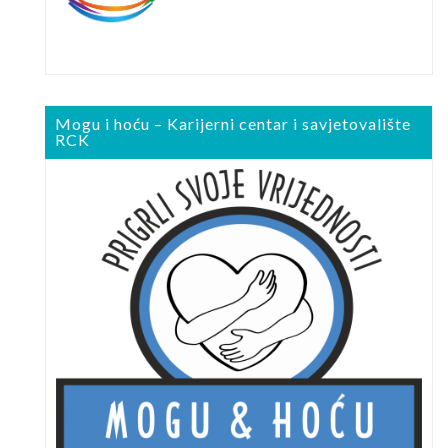
Mogu i hoću – Karijerni centar i savjetovalište
RCK