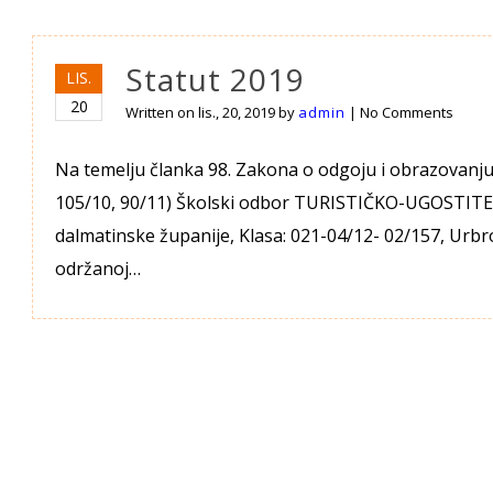
Statut 2019
LIS.
20
Written on
lis., 20, 2019
by
admin
|
No Comments
Na temelju članka 98. Zakona o odgoju i obrazovanju u
105/10, 90/11) Školski odbor TURISTIČKO-UGOSTITEL
dalmatinske županije, Klasa: 021-04/12- 02/157, Urbro
održanoj…