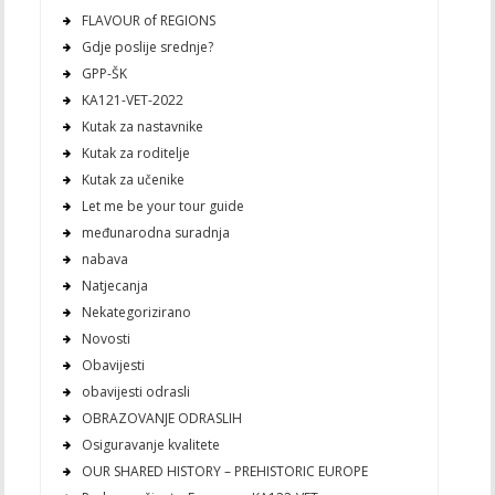
FLAVOUR of REGIONS
Gdje poslije srednje?
GPP-ŠK
KA121-VET-2022
Kutak za nastavnike
Kutak za roditelje
Kutak za učenike
Let me be your tour guide
međunarodna suradnja
nabava
Natjecanja
Nekategorizirano
Novosti
Obavijesti
obavijesti odrasli
OBRAZOVANJE ODRASLIH
Osiguravanje kvalitete
OUR SHARED HISTORY – PREHISTORIC EUROPE