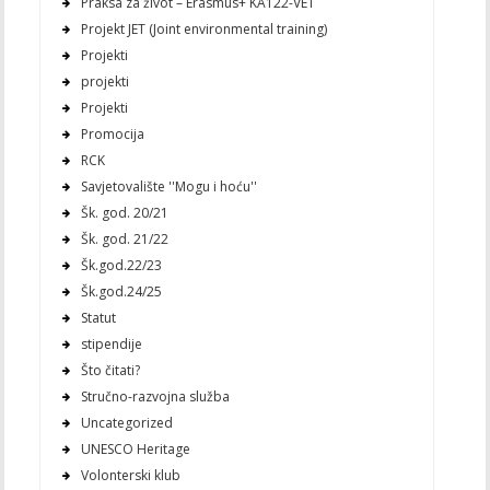
Praksa za život – Erasmus+ KA122-VET
Projekt JET (Joint environmental training)
Projekti
projekti
Projekti
Promocija
RCK
Savjetovalište ''Mogu i hoću''
Šk. god. 20/21
Šk. god. 21/22
Šk.god.22/23
Šk.god.24/25
Statut
stipendije
Što čitati?
Stručno-razvojna služba
Uncategorized
UNESCO Heritage
Volonterski klub