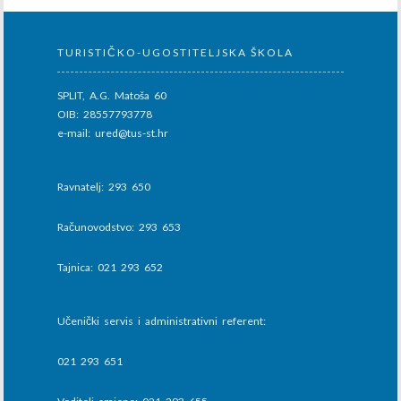
TURISTIČKO-UGOSTITELJSKA ŠKOLA
SPLIT, A.G. Matoša 60
OIB: 28557793778
e-mail: ured@tus-st.hr
Ravnatelj: 293 650
Računovodstvo: 293 653
Tajnica: 021 293 652
Učenički servis i administrativni referent:
021 293 651