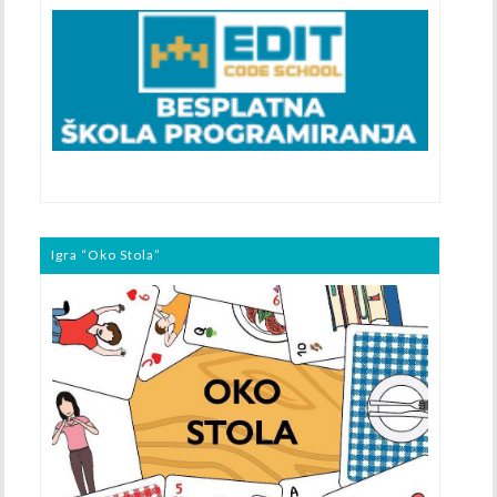
Igra “Oko Stola”