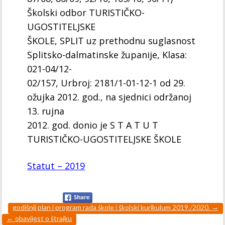
Školski odbor TURISTIČKO-
UGOSTITELJSKE
ŠKOLE, SPLIT uz prethodnu suglasnost
Splitsko-dalmatinske županije, Klasa:
021-04/12-
02/157, Urbroj: 2181/1-01-12-1 od 29.
ožujka 2012. god., na sjednici održanoj
13. rujna
2012. god. donio je S T A T U T
TURISTIČKO-UGOSTITELJSKE ŠKOLE
Statut – 2019
godišnji plan i program rada škole i školski kurikulum 2019./2020.
→
←
obavijest o štrajku