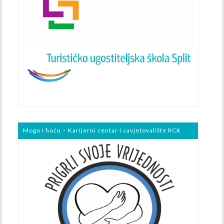
Mogu i hoću – Karijerni centar i savjetovalište RCK