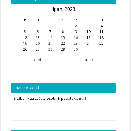
lipanj 2023
P
U
S
Č
P
S
N
1
2
3
4
5
6
7
8
9
10
11
12
13
14
15
16
17
18
19
20
21
22
23
24
25
26
27
28
29
30
« svi.
srp. »
Pitaj, ne skitaj
Službenik za zaštitu osobnih podataka:
mail