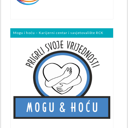
Mogu i hoću – Karijerni centar i savjetovalište RCK