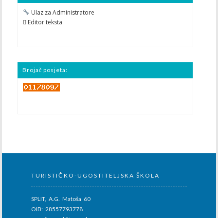
Ulaz za Administratore
 Editor teksta
Brojač posjeta:
TURISTIČKO-UGOSTITELJSKA ŠKOLA
SPLIT, A.G. Matoša 60
OIB: 28557793778