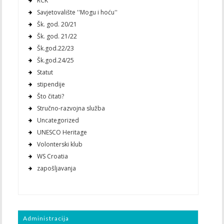
RCK
Savjetovalište ''Mogu i hoću''
Šk. god. 20/21
Šk. god. 21/22
Šk.god.22/23
Šk.god.24/25
Statut
stipendije
Što čitati?
Stručno-razvojna služba
Uncategorized
UNESCO Heritage
Volonterski klub
WS Croatia
zapošljavanja
Administracija