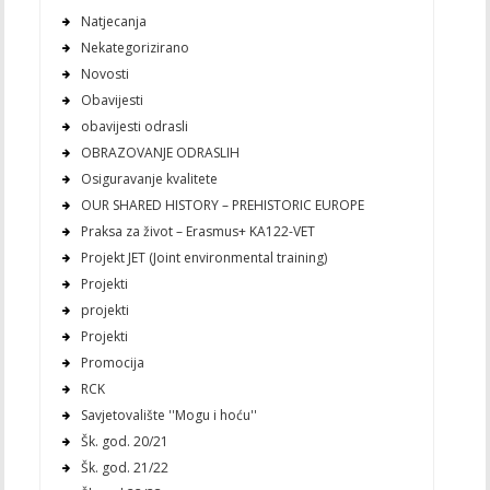
Natjecanja
Nekategorizirano
Novosti
Obavijesti
obavijesti odrasli
OBRAZOVANJE ODRASLIH
Osiguravanje kvalitete
OUR SHARED HISTORY – PREHISTORIC EUROPE
Praksa za život – Erasmus+ KA122-VET
Projekt JET (Joint environmental training)
Projekti
projekti
Projekti
Promocija
RCK
Savjetovalište ''Mogu i hoću''
Šk. god. 20/21
Šk. god. 21/22