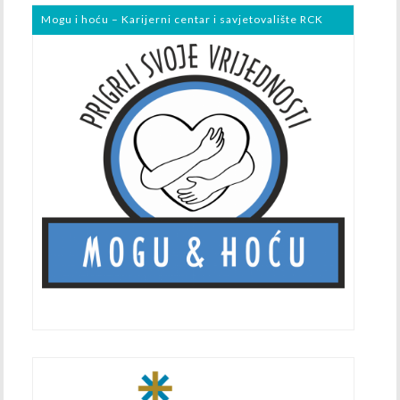
Mogu i hoću – Karijerni centar i savjetovalište RCK