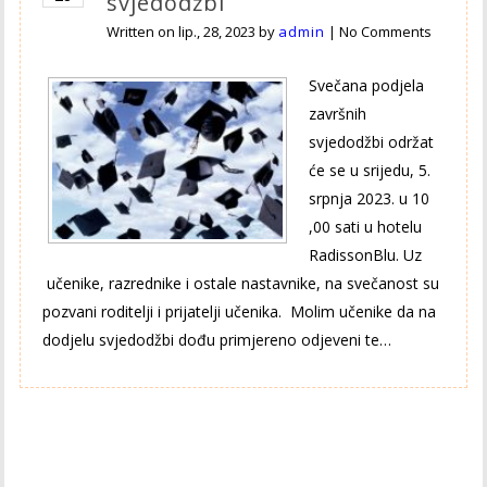
svjedodžbi
Written on
lip., 28, 2023
by
admin
|
No Comments
Svečana podjela
završnih
svjedodžbi održat
će se u srijedu, 5.
srpnja 2023. u 10
,00 sati u hotelu
RadissonBlu. Uz
učenike, razrednike i ostale nastavnike, na svečanost su
pozvani roditelji i prijatelji učenika. Molim učenike da na
dodjelu svjedodžbi dođu primjereno odjeveni te…