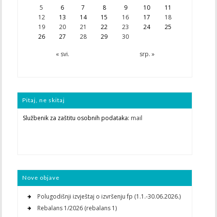
5
6
7
8
9
10
11
12
13
14
15
16
17
18
19
20
21
22
23
24
25
26
27
28
29
30
« svi.
srp. »
Pitaj, ne skitaj
Službenik za zaštitu osobnih podataka:
mail
Nove objave
Polugodišnji izvještaj o izvršenju fp (1.1.-30.06.2026.)
Rebalans 1/2026 (rebalans 1)