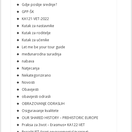
Gdje poslije srednje?
GPP-ŠK
KA121-VET-2022
Kutak za nastavnike
Kutak za roditelje
Kutak za učenike
Let me be your tour guide
međunarodna suradnja
nabava
Natjecanja
Nekategorizirano
Novosti
Obavijesti
obavijesti odrasli
OBRAZOVANJE ODRASLIH
Osiguravanje kvalitete
OUR SHARED HISTORY – PREHISTORIC EUROPE
Praksa za život – Erasmus+ KA122-VET
Projekt JET (Joint environmental training)