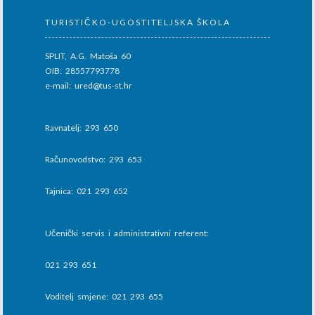
TURISTIČKO-UGOSTITELJSKA ŠKOLA
SPLIT, A.G. Matoša 60
OIB: 28557793778
e-mail: ured@tus-st.hr
Ravnatelj: 293 650
Računovodstvo: 293 653
Tajnica: 021 293 652
Učenički servis i administrativni referent:
021 293 651
Voditelj smjene: 021 293 655