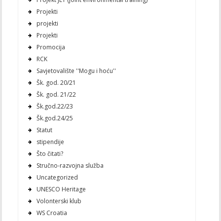
Projekti
projekti
Projekti
Promocija
RCK
Savjetovalište ''Mogu i hoću''
Šk. god. 20/21
Šk. god. 21/22
Šk.god.22/23
Šk.god.24/25
Statut
stipendije
Što čitati?
Stručno-razvojna služba
Uncategorized
UNESCO Heritage
Volonterski klub
WS Croatia