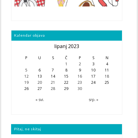
Kalendar objava
lipanj 2023
P
U
S
Č
P
S
N
1
2
3
4
5
6
7
8
9
10
11
12
13
14
15
16
17
18
19
20
21
22
23
24
25
26
27
28
29
30
« svi.
srp. »
Pitaj, ne skitaj