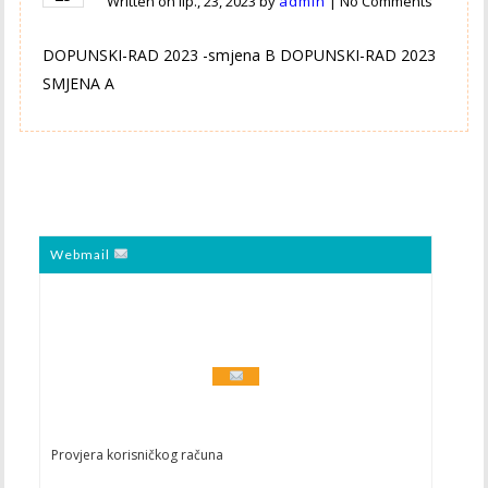
Written on
lip., 23, 2023
by
admin
|
No Comments
DOPUNSKI-RAD 2023 -smjena B DOPUNSKI-RAD 2023
SMJENA A
Webmail
Provjera korisničkog računa