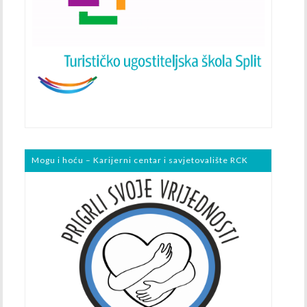
Mogu i hoću – Karijerni centar i savjetovalište RCK