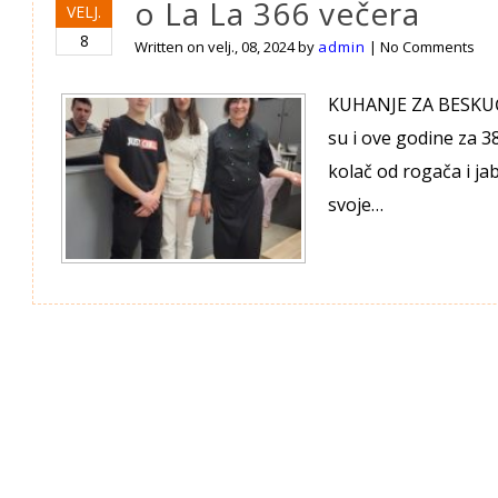
o La La 366 večera
VELJ.
8
Written on
velj., 08, 2024
by
admin
|
No Comments
KUHANJE ZA BESKUĆNI
su i ove godine za 38
kolač od rogača i j
svoje…