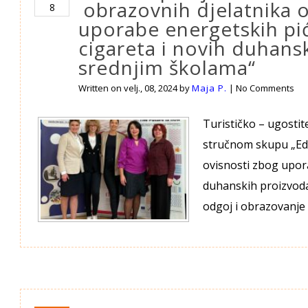
obrazovnih djelatnika o
8
uporabe energetskih pića
cigareta i novih duhans
srednjim školama“
Written on
velj., 08, 2024
by
Maja P.
|
No Comments
Turističko – ugostit
stručnom skupu „Edu
ovisnosti zbog upora
duhanskih proizvoda
odgoj i obrazovanje