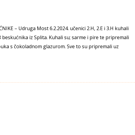
KE – Udruga Most 6.2.2024. učenici 2.H, 2.E i 3.H kuhali
 beskućnika iz Splita. Kuhali su; sarme i pire te pripremali
abuka s čokoladnom glazurom. Sve to su pripremali uz