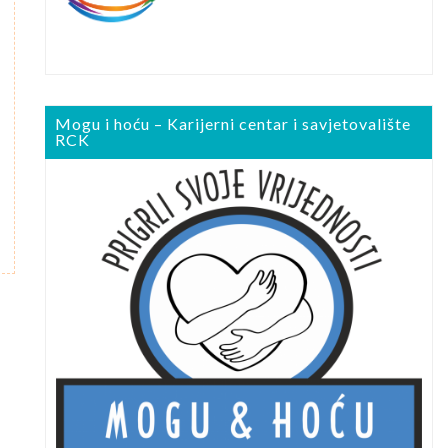
Mogu i hoću – Karijerni centar i savjetovalište
RCK