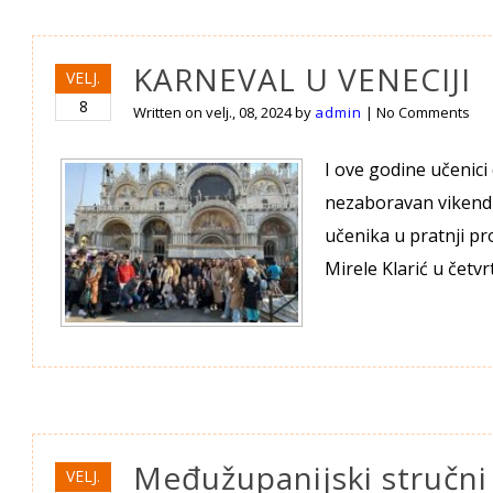
KARNEVAL U VENECIJI
VELJ.
8
Written on
velj., 08, 2024
by
admin
|
No Comments
I ove godine učenici
nezaboravan vikend u
učenika u pratnji pr
Mirele Klarić u četvr
Međužupanijski stručni
VELJ.