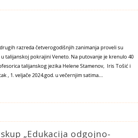
 drugih razreda četverogodišnjih zanimanja proveli su
 talijanskoj pokrajini Veneto. Na putovanje je krenulo 40
ofesorica talijanskog jezika Helene Stamenov, Iris Tošić i
tak , 1. veljače 2024.god. u večernjim satima.…
 skup „Edukacija odgojno-