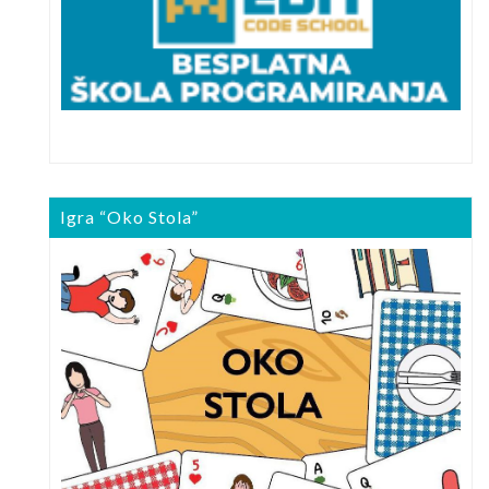
Igra “Oko Stola”