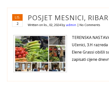
POSJET MESNICI, RIBARN
LIS.
2
Written on
lis., 02, 2024
by
admin
|
No Comments
TERENSKA NASTAVA P
Učenici, 3.H razreda 
Elene Grassi obišli s
zapisati cijene dnev