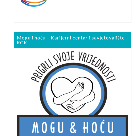
Mogu i hoću – Karijerni centar i savjetovalište
RCK