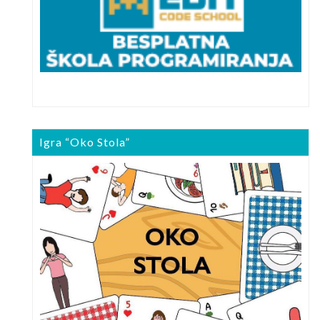
Igra “Oko Stola”