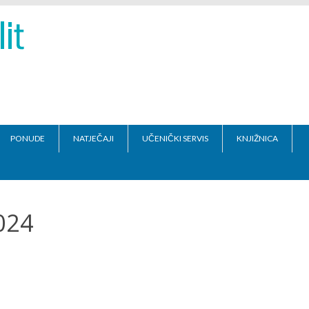
PONUDE
NATJEČAJI
UČENIČKI SERVIS
KNJIŽNICA
024