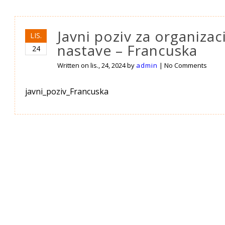
Javni poziv za organizac
LIS.
nastave – Francuska
24
Written on
lis., 24, 2024
by
admin
|
No Comments
javni_poziv_Francuska