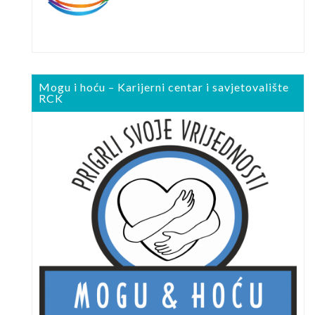
Mogu i hoću – Karijerni centar i savjetovalište
RCK