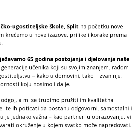
ičko-ugostiteljske škole, Split
na početku nove
m krećemo u nove izazove, prilike i korake prema
u.
lježavamo 65 godina postojanja i djelovanja naše
 generacije učenika koji su svojim znanjem, radom i
stiteljstvu – kako u domovini, tako i izvan nje.
vornosti koju nosimo i dalje.
odgoj, a mi se trudimo pružiti im kvalitetna
ine, te ih poticati da postanu odgovorni, samostalni i
su je jednako važna – kao partneri u obrazovanju, vi
varati okruženje u kojem svatko može napredovati.