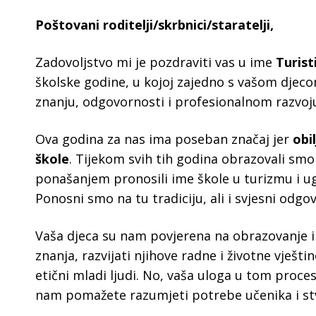
Poštovani roditelji/skrbnici/staratelji,
Zadovoljstvo mi je pozdraviti vas u ime
Turist
školske godine, u kojoj zajedno s vašom djeco
znanju, odgovornosti i profesionalnom razvoj
Ova godina za nas ima poseban značaj jer
obi
škole
. Tijekom svih tih godina obrazovali smo
ponašanjem pronosili ime škole u turizmu i ugo
Ponosni smo na tu tradiciju, ali i svjesni odgo
Vaša djeca su nam povjerena na obrazovanje i 
znanja, razvijati njihove radne i životne vješt
etični mladi ljudi. No, vaša uloga u tom proce
nam pomažete razumjeti potrebe učenika i st