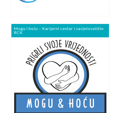
Mogu i hoću – Karijerni centar i savjetovalište
RCK