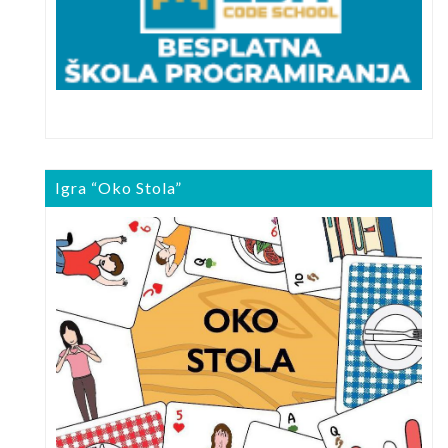
Igra “Oko Stola”