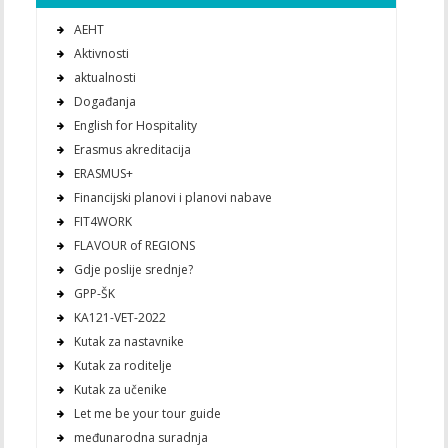
AEHT
Aktivnosti
aktualnosti
Događanja
English for Hospitality
Erasmus akreditacija
ERASMUS+
Financijski planovi i planovi nabave
FIT4WORK
FLAVOUR of REGIONS
Gdje poslije srednje?
GPP-ŠK
KA121-VET-2022
Kutak za nastavnike
Kutak za roditelje
Kutak za učenike
Let me be your tour guide
međunarodna suradnja