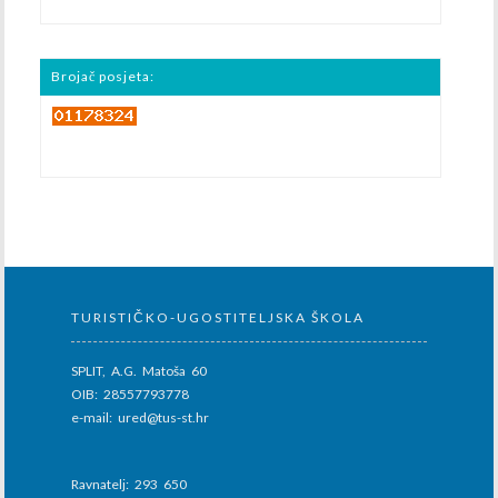
Brojač posjeta:
TURISTIČKO-UGOSTITELJSKA ŠKOLA
SPLIT, A.G. Matoša 60
OIB: 28557793778
e-mail: ured@tus-st.hr
Ravnatelj: 293 650