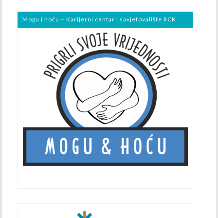
Mogu i hoću – Karijerni centar i savjetovalište RCK