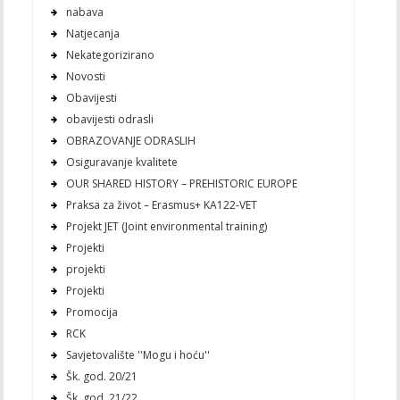
nabava
Natjecanja
Nekategorizirano
Novosti
Obavijesti
obavijesti odrasli
OBRAZOVANJE ODRASLIH
Osiguravanje kvalitete
OUR SHARED HISTORY – PREHISTORIC EUROPE
Praksa za život – Erasmus+ KA122-VET
Projekt JET (Joint environmental training)
Projekti
projekti
Projekti
Promocija
RCK
Savjetovalište ''Mogu i hoću''
Šk. god. 20/21
Šk. god. 21/22