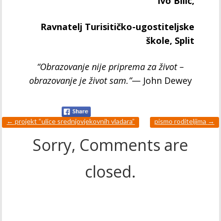
Ivo Bilić,
Ravnatelj Turisitičko-ugostiteljske
škole, Split
“Obrazovanje nije priprema za život –
obrazovanje je život sam.”
— John Dewey
←
projekt “ulice srednjovjekovnih vladara”
pismo roditeljima
→
Sorry, Comments are
closed.