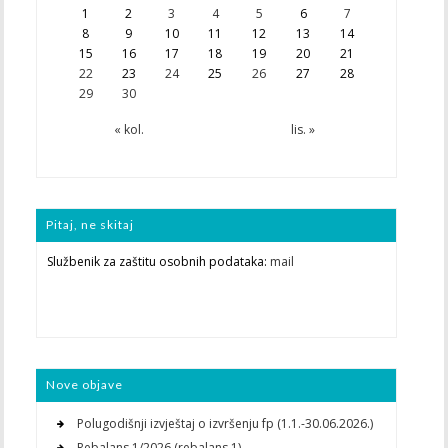
1
2
3
4
5
6
7
8
9
10
11
12
13
14
15
16
17
18
19
20
21
22
23
24
25
26
27
28
29
30
« kol.
lis. »
Pitaj, ne skitaj
Službenik za zaštitu osobnih podataka:
mail
Nove objave
Polugodišnji izvještaj o izvršenju fp (1.1.-30.06.2026.)
Rebalans 1/2026 (rebalans 1)