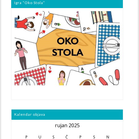
Igra “Oko Stola”
Kalendar objava
rujan 2025
P
U
S
Č
P
S
N