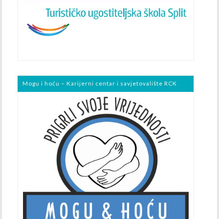
Mogu i hoću – Karijerni centar i savjetovalište RCK