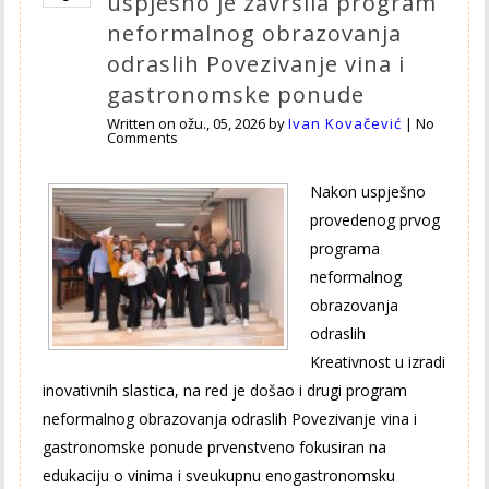
uspješno je završila program
neformalnog obrazovanja
odraslih Povezivanje vina i
gastronomske ponude
Written on
ožu., 05, 2026
by
Ivan Kovačević
|
No
Comments
Nakon uspješno
provedenog prvog
programa
neformalnog
obrazovanja
odraslih
Kreativnost u izradi
inovativnih slastica, na red je došao i drugi program
neformalnog obrazovanja odraslih Povezivanje vina i
gastronomske ponude prvenstveno fokusiran na
edukaciju o vinima i sveukupnu enogastronomsku