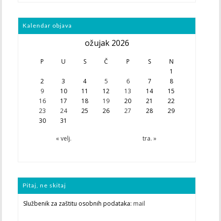
Kalendar objava
ožujak 2026
P
U
S
Č
P
S
N
1
2
3
4
5
6
7
8
9
10
11
12
13
14
15
16
17
18
19
20
21
22
23
24
25
26
27
28
29
30
31
« velj.
tra. »
Pitaj, ne skitaj
Službenik za zaštitu osobnih podataka:
mail