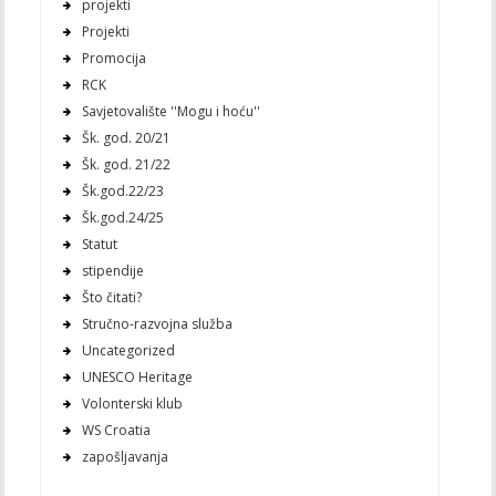
projekti
Projekti
Promocija
RCK
Savjetovalište ''Mogu i hoću''
Šk. god. 20/21
Šk. god. 21/22
Šk.god.22/23
Šk.god.24/25
Statut
stipendije
Što čitati?
Stručno-razvojna služba
Uncategorized
UNESCO Heritage
Volonterski klub
WS Croatia
zapošljavanja