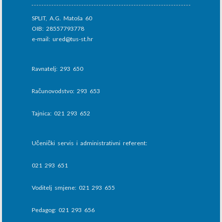
SPLIT, A.G. Matoša 60
OIB: 28557793778
e-mail: ured@tus-st.hr
Ravnatelj: 293 650
Računovodstvo: 293 653
Tajnica: 021 293 652
Učenički servis i administrativni referent:
021 293 651
Voditelj smjene: 021 293 655
Pedagog: 021 293 656