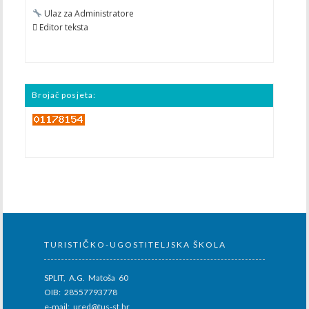
Ulaz za Administratore
 Editor teksta
Brojač posjeta:
TURISTIČKO-UGOSTITELJSKA ŠKOLA
SPLIT, A.G. Matoša 60
OIB: 28557793778
e-mail: ured@tus-st.hr