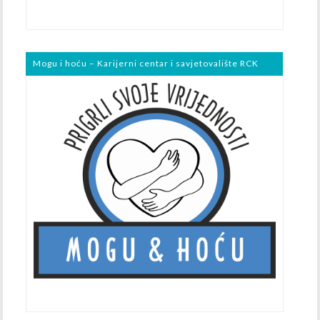
Mogu i hoću – Karijerni centar i savjetovalište RCK