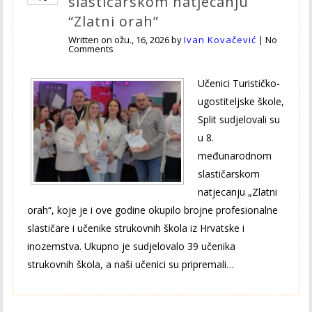
slastičarskom natjecanju
“Zlatni orah”
Written on
ožu., 16, 2026
by
Ivan Kovačević
|
No
Comments
Učenici Turističko-
ugostiteljske škole,
Split sudjelovali su
u 8.
međunarodnom
slastičarskom
natjecanju „Zlatni
orah“, koje je i ove godine okupilo brojne profesionalne
slastičare i učenike strukovnih škola iz Hrvatske i
inozemstva. Ukupno je sudjelovalo 39 učenika
strukovnih škola, a naši učenici su pripremali…