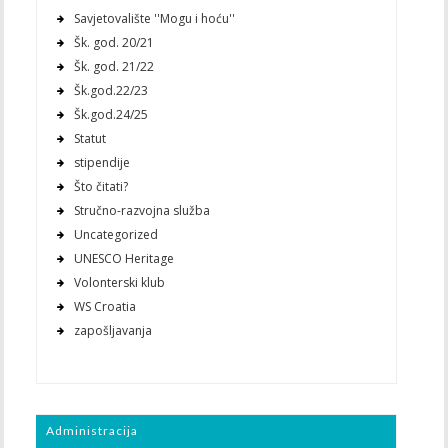
Savjetovalište ''Mogu i hoću''
Šk. god. 20/21
Šk. god. 21/22
Šk.god.22/23
Šk.god.24/25
Statut
stipendije
Što čitati?
Stručno-razvojna služba
Uncategorized
UNESCO Heritage
Volonterski klub
WS Croatia
zapošljavanja
Administracija