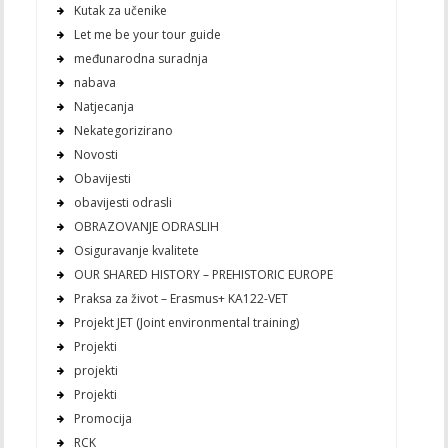
Kutak za učenike
Let me be your tour guide
međunarodna suradnja
nabava
Natjecanja
Nekategorizirano
Novosti
Obavijesti
obavijesti odrasli
OBRAZOVANJE ODRASLIH
Osiguravanje kvalitete
OUR SHARED HISTORY – PREHISTORIC EUROPE
Praksa za život – Erasmus+ KA122-VET
Projekt JET (Joint environmental training)
Projekti
projekti
Projekti
Promocija
RCK