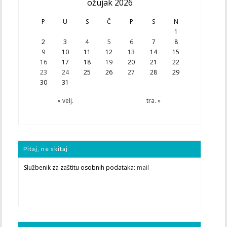
ožujak 2026
P
U
S
Č
P
S
N
1
2
3
4
5
6
7
8
9
10
11
12
13
14
15
16
17
18
19
20
21
22
23
24
25
26
27
28
29
30
31
« velj.
tra. »
Pitaj, ne skitaj
Službenik za zaštitu osobnih podataka:
mail