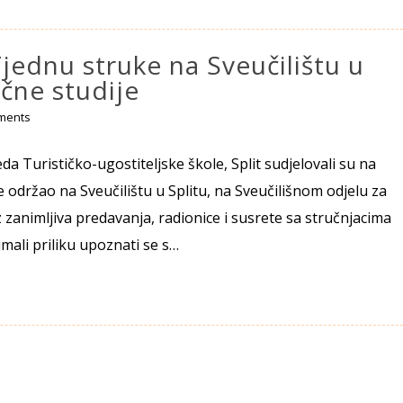
Tjednu struke na Sveučilištu u
učne studije
ments
reda Turističko-ugostiteljske škole, Split sudjelovali su na
e održao na Sveučilištu u Splitu, na Sveučilišnom odjelu za
z zanimljiva predavanja, radionice i susrete sa stručnjacima
imali priliku upoznati se s…