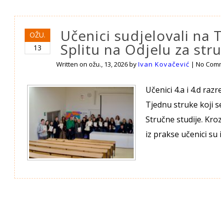
Učenici sudjelovali na 
OŽU.
Splitu na Odjelu za str
13
Written on
ožu., 13, 2026
by
Ivan Kovačević
|
No Com
Učenici 4.a i 4.d raz
Tjednu struke koji s
Stručne studije. Kro
iz prakse učenici su 