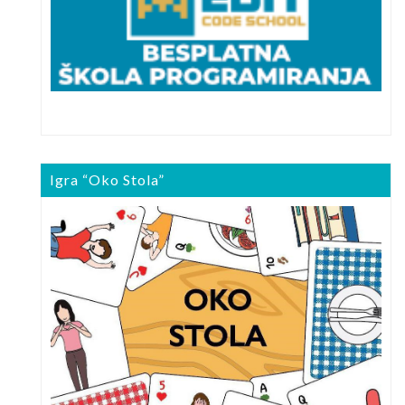
Igra “Oko Stola”