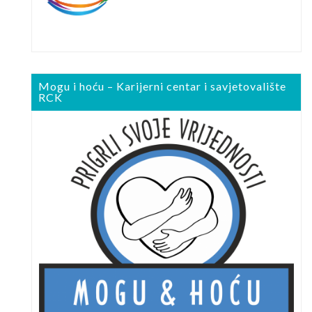
Mogu i hoću – Karijerni centar i savjetovalište
RCK