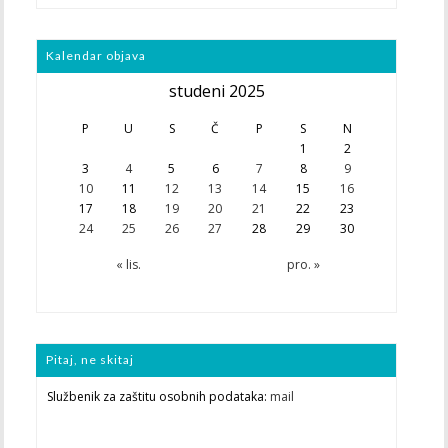
Kalendar objava
studeni 2025
P
U
S
Č
P
S
N
1
2
3
4
5
6
7
8
9
10
11
12
13
14
15
16
17
18
19
20
21
22
23
24
25
26
27
28
29
30
« lis.
pro. »
Pitaj, ne skitaj
Službenik za zaštitu osobnih podataka:
mail