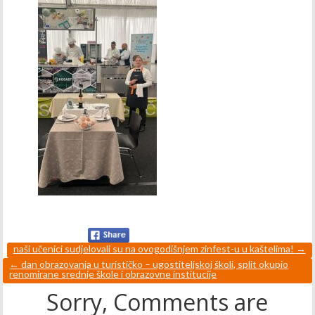
naši učenici sudjelovali su na ovogodišnjem zinfest-u u kaštelima!
→
←
dan obrazovanja u turističko – ugostiteljskoj školi, split okupio
renomirane srednje škole i obrazovne institucije
Sorry, Comments are