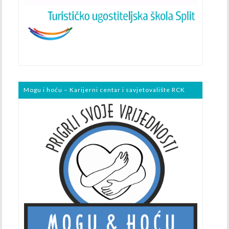
Mogu i hoću – Karijerni centar i savjetovalište RCK