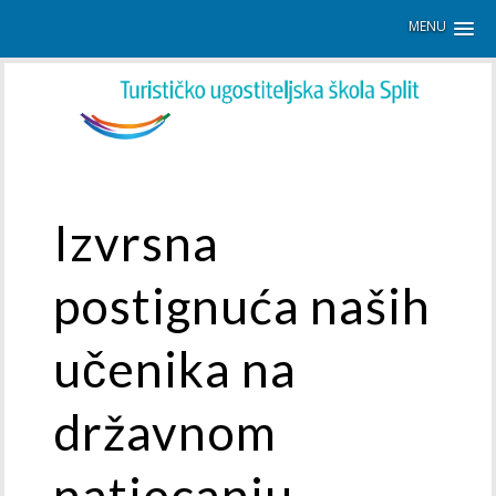
MENU
Izvrsna
postignuća naših
učenika na
državnom
natjecanju