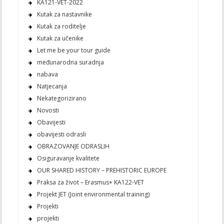
KA121-VET-2022
Kutak za nastavnike
Kutak za roditelje
Kutak za učenike
Let me be your tour guide
međunarodna suradnja
nabava
Natjecanja
Nekategorizirano
Novosti
Obavijesti
obavijesti odrasli
OBRAZOVANJE ODRASLIH
Osiguravanje kvalitete
OUR SHARED HISTORY – PREHISTORIC EUROPE
Praksa za život – Erasmus+ KA122-VET
Projekt JET (Joint environmental training)
Projekti
projekti