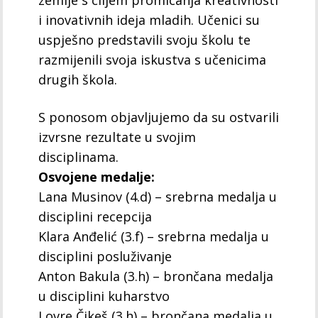
zemlje s ciljem promicanja kreativnosti
i inovativnih ideja mladih. Učenici su
uspješno predstavili svoju školu te
razmijenili svoja iskustva s učenicima
drugih škola.
S ponosom objavljujemo da su ostvarili
izvrsne rezultate u svojim
disciplinama.
Osvojene medalje:
Lana Musinov (4.d) – srebrna medalja u
disciplini recepcija
Klara Anđelić (3.f) – srebrna medalja u
disciplini posluživanje
Anton Bakula (3.h) – brončana medalja
u disciplini kuharstvo
Lovre Čikeš (3.h) – brončana medalja u