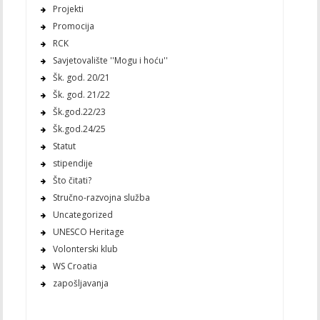
Projekti
Promocija
RCK
Savjetovalište ''Mogu i hoću''
Šk. god. 20/21
Šk. god. 21/22
Šk.god.22/23
Šk.god.24/25
Statut
stipendije
Što čitati?
Stručno-razvojna služba
Uncategorized
UNESCO Heritage
Volonterski klub
WS Croatia
zapošljavanja