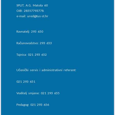
SPLIT, A.G. Matoša 60
OIB: 28557793778
e-mail: ured@tus-st.hr
Ravnatelj: 293 650
Računovodstvo: 293 653
Tajnica: 021 293 652
Učenički servis i administrativni referent:
021 293 651
Voditelj smjene: 021 293 655
Pedagog: 021 293 656