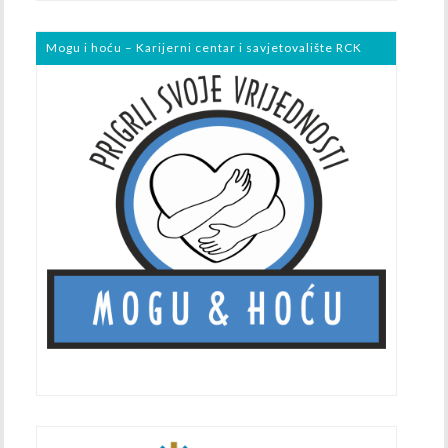
Mogu i hoću – Karijerni centar i savjetovalište RCK