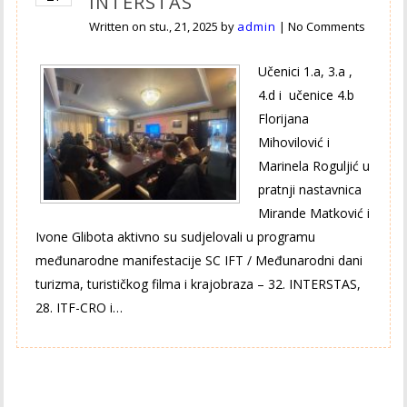
INTERSTAS
Written on
stu., 21, 2025
by
admin
|
No Comments
Učenici 1.a, 3.a ,
4.d i učenice 4.b
Florijana
Mihovilović i
Marinela Roguljić u
pratnji nastavnica
Mirande Matković i
Ivone Glibota aktivno su sudjelovali u programu
međunarodne manifestacije SC IFT / Međunarodni dani
turizma, turističkog filma i krajobraza – 32. INTERSTAS,
28. ITF-CRO i…