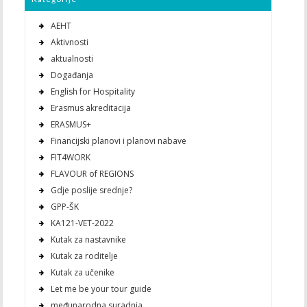
AEHT
Aktivnosti
aktualnosti
Događanja
English for Hospitality
Erasmus akreditacija
ERASMUS+
Financijski planovi i planovi nabave
FIT4WORK
FLAVOUR of REGIONS
Gdje poslije srednje?
GPP-ŠK
KA121-VET-2022
Kutak za nastavnike
Kutak za roditelje
Kutak za učenike
Let me be your tour guide
međunarodna suradnja