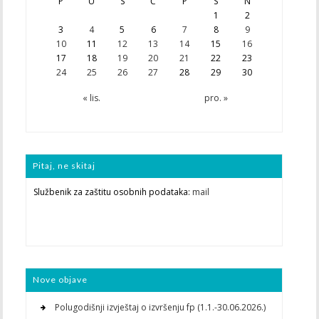
P
U
S
Č
P
S
N
1
2
3
4
5
6
7
8
9
10
11
12
13
14
15
16
17
18
19
20
21
22
23
24
25
26
27
28
29
30
« lis.
pro. »
Pitaj, ne skitaj
Službenik za zaštitu osobnih podataka:
mail
Nove objave
Polugodišnji izvještaj o izvršenju fp (1.1.-30.06.2026.)