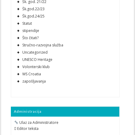
Šk. god. 21/22
Šk.god.22/23
Šk.god.24/25
Statut
stipendije
Što čitati?
Stručno-razvojna služba
Uncategorized
UNESCO Heritage
Volonterski klub
WS Croatia
zapošljavanja
Administracija
Ulaz za Administratore
 Editor teksta