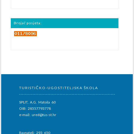
Brojač posjeta:
TURISTIČKO-UGOSTITELJSKA ŠKOLA
SPLIT, A.G. Matoša 60
OIB: 28557793778
e-mail: ured@tus-st.hr
Ravnatelj: 293 650