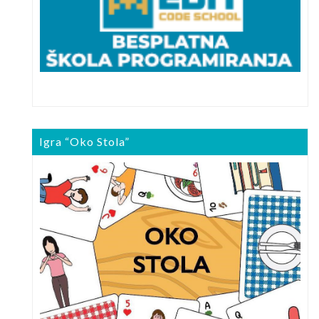
Igra “Oko Stola”