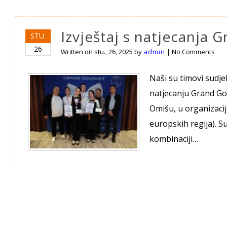
Izvještaj s natjecanja
STU.
26
Written on
stu., 26, 2025
by
admin
|
No Comments
Naši su timovi sudj
natjecanju Grand Gou
Omišu, u organizaci
europskih regija). S
kombinaciji…