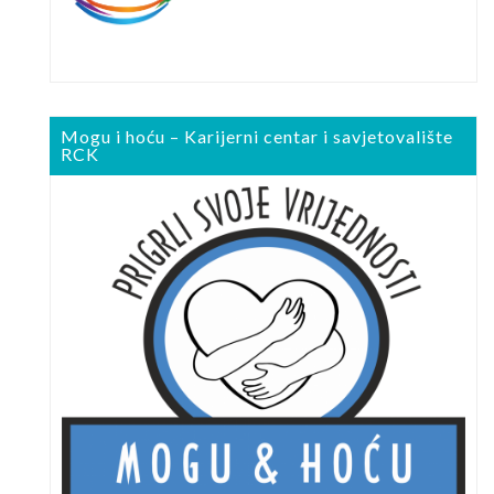
Mogu i hoću – Karijerni centar i savjetovalište
RCK