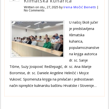
Klimatska kuharica
Written on
stu., 27, 2025
by
Irena Močić Benetti
|
No Comments
U našoj školi jučer
je predstavljena
Klimatska
kuharica,
popularnoznanstve
na knjiga autorica
dr. sc. Sanje
Tišme, Suzy Josipović Redžepagić, dr. sc. Ana-Marije
Boromise, dr. sc. Daniele Angeline Helinčić i Mojce
Vuković. Spomenuta knjiga na privlačan i jednostavan
način isprepliće kulinarsku baštinu Hrvatske i Slovenije…