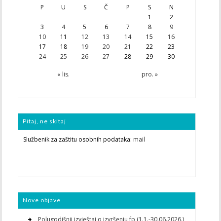
P
U
S
Č
P
S
N
1
2
3
4
5
6
7
8
9
10
11
12
13
14
15
16
17
18
19
20
21
22
23
24
25
26
27
28
29
30
« lis.
pro. »
Pitaj, ne skitaj
Službenik za zaštitu osobnih podataka:
mail
Nove objave
Polugodišnji izvještaj o izvršenju fp (1.1.-30.06.2026.)