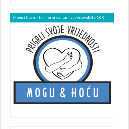
Mogu i hoću – Karijerni centar i savjetovalište RCK