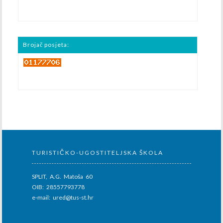
Brojač posjeta:
TURISTIČKO-UGOSTITELJSKA ŠKOLA
SPLIT, A.G. Matoša 60
OIB: 28557793778
e-mail: ured@tus-st.hr