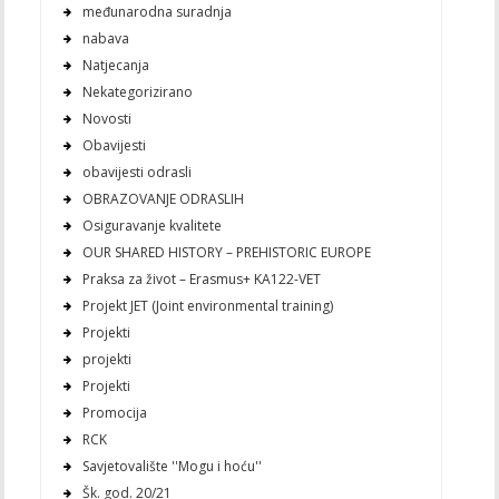
međunarodna suradnja
nabava
Natjecanja
Nekategorizirano
Novosti
Obavijesti
obavijesti odrasli
OBRAZOVANJE ODRASLIH
Osiguravanje kvalitete
OUR SHARED HISTORY – PREHISTORIC EUROPE
Praksa za život – Erasmus+ KA122-VET
Projekt JET (Joint environmental training)
Projekti
projekti
Projekti
Promocija
RCK
Savjetovalište ''Mogu i hoću''
Šk. god. 20/21