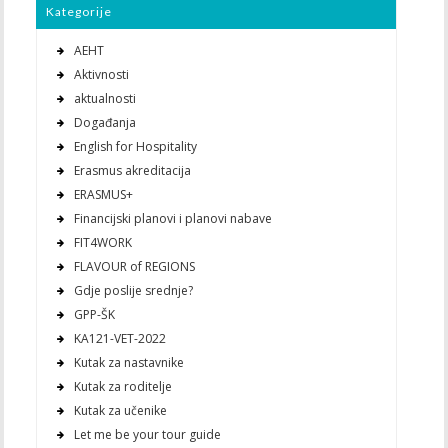
Kategorije
AEHT
Aktivnosti
aktualnosti
Događanja
English for Hospitality
Erasmus akreditacija
ERASMUS+
Financijski planovi i planovi nabave
FIT4WORK
FLAVOUR of REGIONS
Gdje poslije srednje?
GPP-ŠK
KA121-VET-2022
Kutak za nastavnike
Kutak za roditelje
Kutak za učenike
Let me be your tour guide