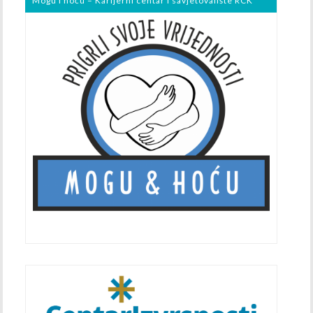
Mogu i hoću – Karijerni centar i savjetovalište RCK