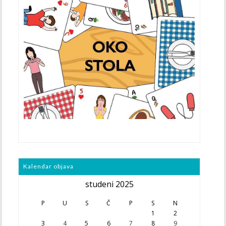
Kalendar objava
studeni 2025
P
U
S
Č
P
S
N
1
2
3
4
5
6
7
8
9