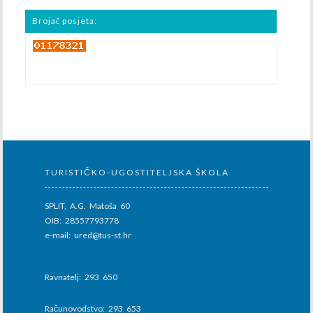
Brojač posjeta:
TURISTIČKO-UGOSTITELJSKA ŠKOLA
SPLIT, A.G. Matoša 60
OIB: 28557793778
e-mail: ured@tus-st.hr
Ravnatelj: 293 650
Računovodstvo: 293 653