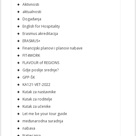
Aktivnosti
aktualnosti
Događanja
English for Hospitality
Erasmus akreditacija
ERASMUS+
Financijski planovi i planovi nabave
FIT4WORK
FLAVOUR of REGIONS
Gdje poslije srednje?
GPP-ŠK
KA121-VET-2022
Kutak za nastavnike
Kutak za roditelje
Kutak za učenike
Let me be your tour guide
međunarodna suradnja
nabava
Natjecanja