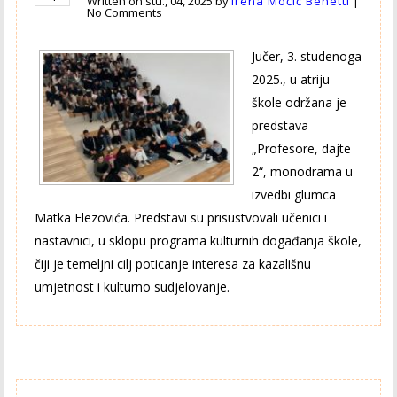
Written on
stu., 04, 2025
by
Irena Močić Benetti
|
No Comments
Jučer, 3. studenoga
2025., u atriju
škole održana je
predstava
„Profesore, dajte
2“, monodrama u
izvedbi glumca
Matka Elezovića. Predstavi su prisustvovali učenici i
nastavnici, u sklopu programa kulturnih događanja škole,
čiji je temeljni cilj poticanje interesa za kazališnu
umjetnost i kulturno sudjelovanje.