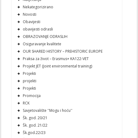
Nekategorizirano
Novosti
Obavijesti
obavijesti odrasli
OBRAZOVANJE ODRASLIH
Osiguravanje kvalitete
OUR SHARED HISTORY – PREHISTORIC EUROPE
Praksa za život – Erasmus+ KA122-VET
Projekt JET (Joint environmental training)
Projekti
projekti
Projekti
Promocija
RCK
Savjetovalište ''Mogu i hoću''
Šk. god. 20/21
Šk. god. 21/22
Šk.god.22/23