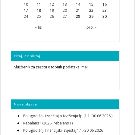
10
11
12
13
14
15
16
17
18
19
20
21
22
23
24
25
26
27
28
29
30
« lis.
pro. »
Pitaj, ne skitaj
Službenik za zaštitu osobnih podataka:
mail
Nove objave
Polugodišnji izvještaj o izvršenju fp (1.1.-30.06.2026.)
Rebalans 1/2026 (rebalans 1)
Polugodišnji financijski izvještaj 1.1.-30.06.2026